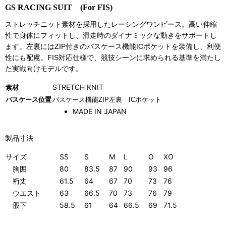
GS RACING SUIT (For FIS)
ストレッチニット素材を採用したレーシングワンピース。高い伸縮
性で身体にフィットし、滑走時のダイナミックな動きをサポートし
ます。左裏にはZIP付きのパスケース機能ICポケットを装備し、利便
性にも配慮。FIS対応仕様で、競技シーンに求められる基準を満たし
た実戦向けモデルです。
STRETCH KNIT
素材
パスケース位置
パスケース機能ZIP左裏 ICポケット
MADE IN JAPAN
製品寸法
サイズ
SS
S
M
L
O
XO
胸囲
80
83.5
87
90
93
96
裄丈
61.5
64
67
70
73
76
ウエスト
63
66.5
70
73
76
79
股下
58.5
61
64
66.5
69
71.5