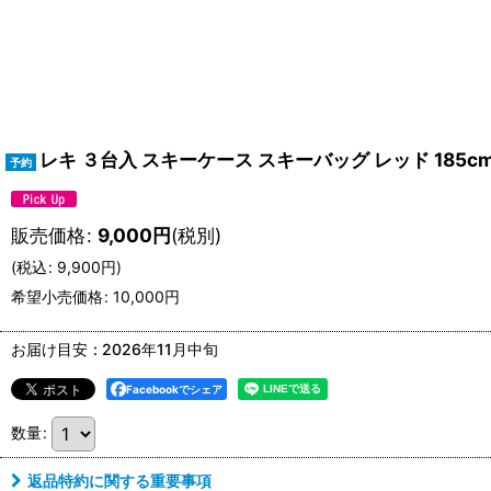
レキ ３台入 スキーケース スキーバッグ レッド 185cm LEKI
販売価格
:
9,000
円
(税別)
(
税込
:
9,900
円
)
希望小売価格
:
10,000
円
お届け目安
:
2026年11月中旬
Facebookでシェア
数量
:
返品特約に関する重要事項