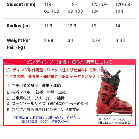
Sidecut (mm)
119-
119-
120-69-
120-69-
69-103
69-103
104
104
Radius (m)
11.5
12.5
13
14
Weight Per
2.88
3.1
3.24
3.38
Pair (kg)