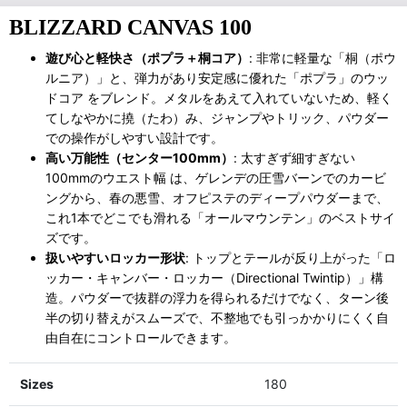
BLIZZARD CANVAS 100
遊び心と軽快さ（ポプラ＋桐コア）
: 非常に軽量な「桐（ポウ
ルニア）」と、弾力があり安定感に優れた「ポプラ」のウッ
ドコア をブレンド。メタルをあえて入れていないため、軽く
てしなやかに撓（たわ）み、ジャンプやトリック、パウダー
での操作がしやすい設計です。
高い万能性（センター100mm）
: 太すぎず細すぎない
100mmのウエスト幅 は、ゲレンデの圧雪バーンでのカービ
ングから、春の悪雪、オフピステのディープパウダーまで、
これ1本でどこでも滑れる「オールマウンテン」のベストサイ
ズです。
扱いやすいロッカー形状
: トップとテールが反り上がった「ロ
ッカー・キャンバー・ロッカー（Directional Twintip）」構
造。パウダーで抜群の浮力を得られるだけでなく、ターン後
半の切り替えがスムーズで、不整地でも引っかかりにくく自
由自在にコントロールできます。
Sizes
180