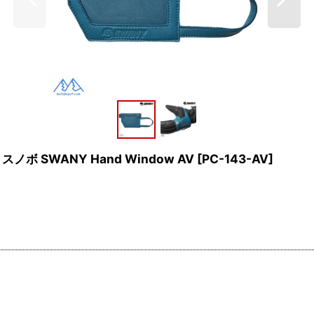
ボ SWANY Hand Window AV
[
PC-143-AV
]