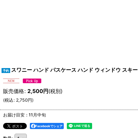
スワニー ハンド パスケース ハンド ウィンドウ スキー スノ
販売価格
:
2,500
円
(税別)
(
税込
:
2,750
円
)
お届け目安
:
11月中旬
Facebookでシェア