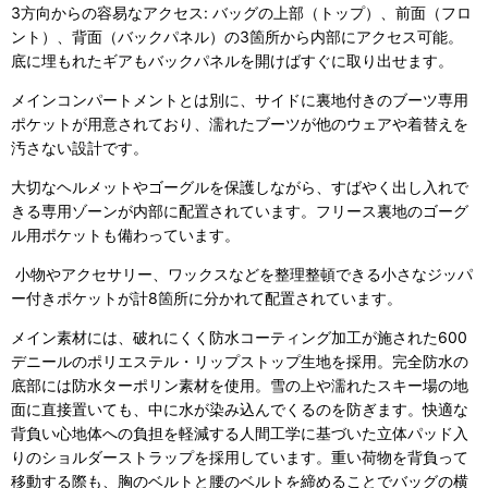
3方向からの容易なアクセス: バッグの上部（トップ）、前面（フロ
ント）、背面（バックパネル）の3箇所から内部にアクセス可能。
底に埋もれたギアもバックパネルを開けばすぐに取り出せます。
メインコンパートメントとは別に、サイドに裏地付きのブーツ専用
ポケットが用意されており、濡れたブーツが他のウェアや着替えを
汚さない設計です。
大切なヘルメットやゴーグルを保護しながら、すばやく出し入れで
きる専用ゾーンが内部に配置されています。フリース裏地のゴーグ
ル用ポケットも備わっています。
小物やアクセサリー、ワックスなどを整理整頓できる小さなジッパ
ー付きポケットが計8箇所に分かれて配置されています。
メイン素材には、破れにくく防水コーティング加工が施された600
デニールのポリエステル・リップストップ生地を採用。完全防水の
底部には防水ターポリン素材を使用。雪の上や濡れたスキー場の地
面に直接置いても、中に水が染み込んでくるのを防ぎます。快適な
背負い心地体への負担を軽減する人間工学に基づいた立体パッド入
りのショルダーストラップを採用しています。重い荷物を背負って
移動する際も、胸のベルトと腰のベルトを締めることでバッグの横