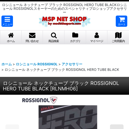
ロシニョール ネックチューブ ブラック ROSSIGNOL HERO TUBE BLACKロシニ
ョール ROSSIGNOLスキーヤーのためのスペシャリティプロショップアクセサリ
ー
メニュー
カート
ホーム
問い合わせ
商品検索
カテゴリ
マイページ
ご利用案内
ホーム
>
ロシニョール ROSSIGNOL
>
アクセサリー
>
ロシニョール ネックチューブ ブラック ROSSIGNOL HERO TUBE BLACK
ロシニョール ネックチューブ ブラック ROSSIGNOL
HERO TUBE BLACK
[
RLNMH06
]