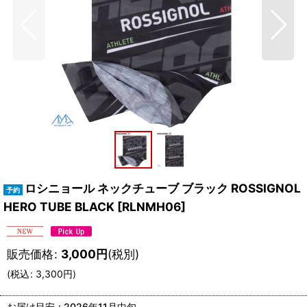
ロシニョール ネックチューブ ブラック ROSSIGNOL
HERO TUBE BLACK
[
RLNMH06
]
販売価格
:
3,000
円
(税別)
(
税込
:
3,300
円
)
お届け目安
:
2026年11月中旬