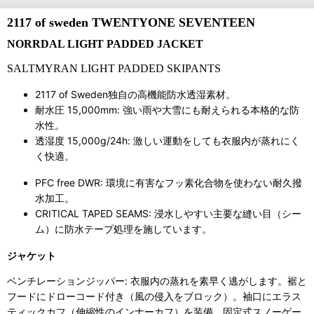
2117 of sweden TWENTYONE SEVENTEEN
NORRDAL LIGHT PADDED JACKET
SALTMYRAN LIGHT PADDED SKIPANTS
2117 of Sweden独自の高機能防水透湿素材。
耐水圧 15,000mm:
強い雨や大雪にも耐えられる本格的な防
水性。
透湿度 15,000g/24h:
激しい運動をしても衣服内が蒸れにく
く快適。
PFC free DWR:
環境に有害なフッ素化合物を使わない耐久撥
水加工。
CRITICAL TAPED SEAMS:
浸水しやすい主要な縫い目（シー
ム）に防水テープ処理を施しています。
ジャケット
ベンチレーションジッパー: 衣服内の蒸れを素早く逃がします。裾と
フードにドローコード付き（風の侵入をブロック）。袖口にエラス
ティックカフ（伸縮性のインナーカフ）を装備。固定式スノーゲー