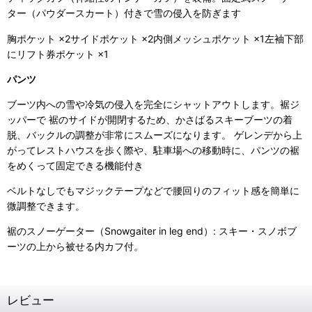
ター（パウダースカート）付きで雪の侵入を防ぎます
胸ポケット ×2サイドポケット ×2内側メッシュポケット ×1左袖下部
にリフト券ポケット ×1
パンツ
ブーツ内への雪や冷気の侵入を完全にシャットアウトします。裾ジ
ッパーで 裾のサイドが開閉するため、かさばるスキーブーツの着
脱、バックルの調整が非常にスムーズになります。 ゲレンデから上
がってレストハウスを歩く際や、駐車場への移動時に、パンツの裾
をめくって固定できる機能付き
ベルトなしでもマジックテープなどで腰回りのフィット感を簡単に
微調整できます。
裾のスノーゲーター（Snowgaiter in leg end）: スキー・スノボブ
ーツの上から被せる内カフ付。
レビュー