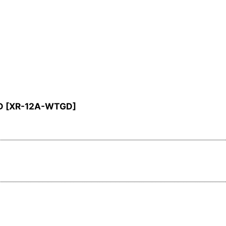
D
[
XR-12A-WTGD
]