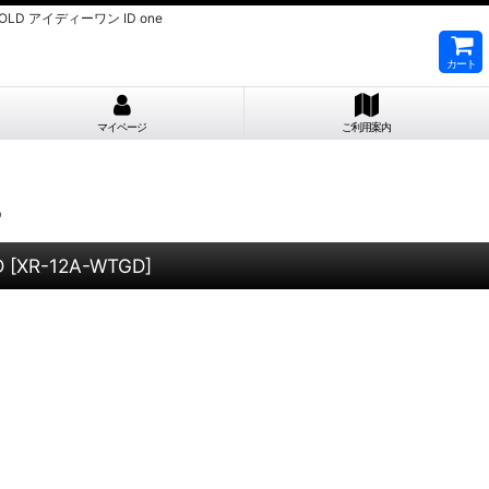
OLD アイディーワン ID one
カート
マイページ
ご利用案内
D
D
[
XR-12A-WTGD
]