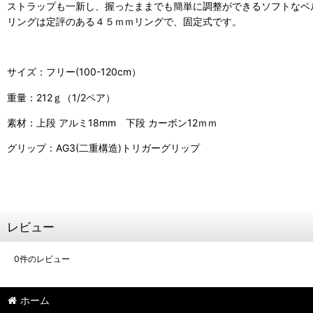
ストラップも一新し、握ったままでも簡単に調整ができるソフトな
ベ
リングは定評のある４５ｍｍリングで、固定式です。
サイズ：フリー(100-120cm）
重量：212ｇ（1/2ペア）
素材：上段 アルミ18mm 下段 カーボン12ｍｍ
グ
リップ：AG3(二重構造)トリガーグリップ
レビュー
0
件のレビュー
ホーム