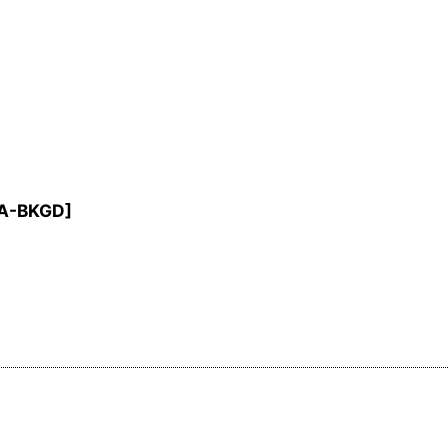
2A-BKGD
]