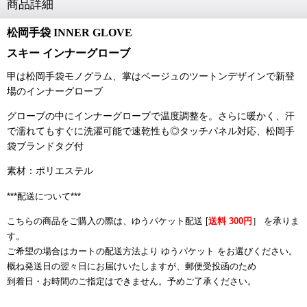
商品詳細
松岡手袋 INNER GLOVE
スキー インナーグローブ
甲は松岡手袋モノグラム、掌はベージュのツートンデザインで新登
場のインナーグローブ
グローブの中にインナーグローブで温度調整を。さらに暖かく、汗
で濡れてもすぐに洗濯可能で速乾性も◎タッチパネル対応、松岡手
袋ブランドタグ付
素材：ポリエステル
***配送について***
こちらの商品をご購入の際は、ゆうパケット配送 [
送料 300円
］ を承りま
す。
ご希望の場合はカートの配送方法より ゆうパケット をお選びください。
概ね発送日の翌々日にお届けいたしますが、郵便受投函のため
到着日・お時間のご指定はできません。予めご了承ください。