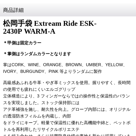
商品詳細
松岡手袋 Extream Ride ESK-
2430P
WARM-A
＊甲側は
固定
カラー
＊掌側はランダムカラーとなります
掌はCORK、WINE、ORANGE、BROWN、UMBER、YELLOW、
IVORY、BURGUNDY、PINK 等よりランダムに製作
高級感あふれる牛革・やぎ革ミックスを使用。握りやすく、長時間
の使用でも疲れにくいエルゴグリップ
立体構造により、3 フィンガーならではの操作性と保温性のバラン
スを実現しました。ストック保持部には
アテ革補強を施し、耐久性を向上。グローブ内部には、オリジナル
の透湿防水フィルムを内蔵し、内部
をドライにキープ。軽量で保温性に優れた高機能中綿と、ペットボ
トルを再利用したリサイクルポリエステ
ルを組み合わせ、さらに抗菌防臭仕様の裏地を新たに採用していま