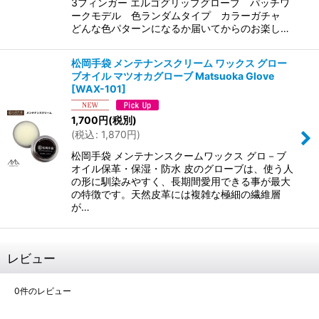
3フィンガー エルゴグリップグローブ パッチワ
ークモデル 色ランダムタイプ カラーガチャ
どんな色パターンになるか届いてからのお楽し…
松岡手袋 メンテナンスクリーム ワックス グロー
ブオイル マツオカグローブ Matsuoka Glove
[
WAX-101
]
1,700
円
(税別)
(
税込
:
1,870
円
)
松岡手袋 メンテナンスクームワックス グロ－ブ
オイル保革・保湿・防水 皮のグローブは、使う人
の形に馴染みやすく、長期間愛用できる事が最大
の特徴です。天然皮革には複雑な極細の繊維層
が…
レビュー
0
件のレビュー