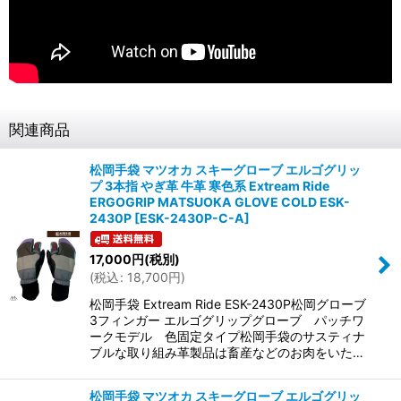
関連商品
松岡手袋 マツオカ スキーグローブ エルゴグリッ
プ 3本指 やぎ革 牛革 寒色系 Extream Ride
ERGOGRIP MATSUOKA GLOVE COLD ESK-
2430P
[
ESK-2430P-C-A
]
17,000
円
(税別)
(
税込
:
18,700
円
)
松岡手袋 Extream Ride ESK-2430P松岡グローブ
3フィンガー エルゴグリップグローブ パッチワ
ークモデル 色固定タイプ松岡手袋のサスティナ
ブルな取り組み革製品は畜産などのお肉をいた…
松岡手袋 マツオカ スキーグローブ エルゴグリッ