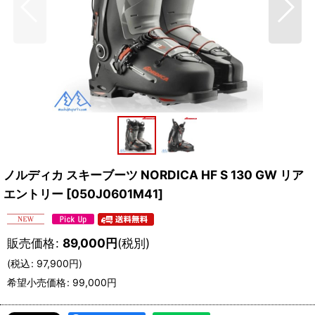
ノルディカ スキーブーツ NORDICA HF S 130 GW リア
エントリー
[
050J0601M41
]
販売価格
:
89,000
円
(税別)
(
税込
:
97,900
円
)
希望小売価格
:
99,000
円