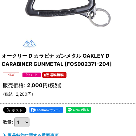
オークリー D カラビナ ガンメタル OAKLEY D
CARABINER GUNMETAL
[
FOS902371-204
]
販売価格
:
2,000
円
(税別)
(
税込
:
2,200
円
)
Facebookでシェア
数量
:
返品特約に関する重要事項