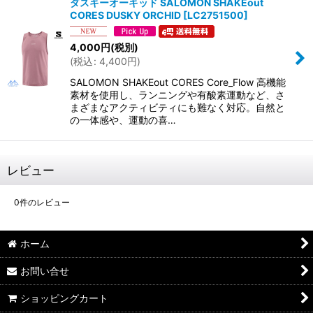
ダスキーオーキッド SALOMON SHAKEout
CORES DUSKY ORCHID
[
LC2751500
]
4,000
円
(税別)
(
税込
:
4,400
円
)
SALOMON SHAKEout CORES Core_Flow 高機能
素材を使用し、ランニングや有酸素運動など、さ
まざまなアクティビティにも難なく対応。自然と
の一体感や、運動の喜…
レビュー
0
件のレビュー
ホーム
お問い合せ
ショッピングカート