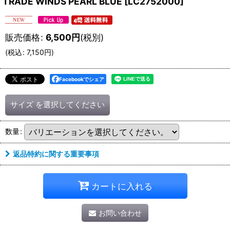
TRADE WINDS PEARL BLUE
[
LC2752000
]
販売価格
:
6,500
円
(税別)
(
税込
:
7,150
円
)
Facebookでシェア
サイズ
を選択してください
数量
:
返品特約に関する重要事項
カートに入れる
お問い合わせ