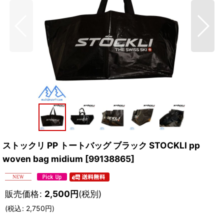
ストックリ PP トートバッグ ブラック STOCKLI pp
woven bag midium
[
99138865
]
販売価格
:
2,500
円
(税別)
(
税込
:
2,750
円
)