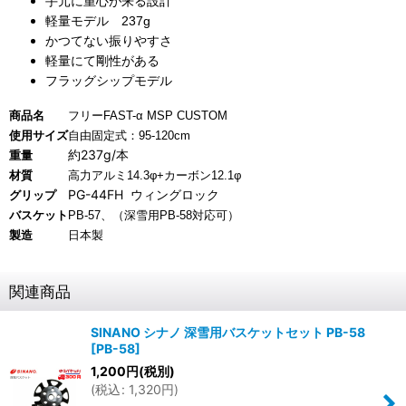
手元に重心が来る設計
軽量モデル 237g
かつてない振りやすさ
軽量にて剛性がある
フラッグシップモデル
商品名
フリーFAST-α MSP CUSTOM
使用サイズ
自由固定式：95-120cm
約237g/本
重量
材質
高力アルミ14.3φ+カーボン12.1φ
PG-44FH ウィングロック
グリップ
バスケット
PB-57、（深雪用PB-58対応可）
製造
日本製
関連商品
SINANO シナノ 深雪用バスケットセット PB-58
[
PB-58
]
1,200
円
(税別)
(
税込
:
1,320
円
)