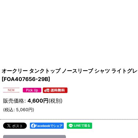
オークリー タンクトップ ノースリーブ シャツ ライトグレー 吸汗速乾
[
FOA407656-29B
]
販売価格
:
4,600
円
(税別)
(
税込
:
5,060
円
)
Facebookでシェア