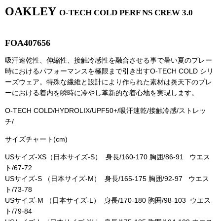
OAKLEY
O-TECH COLD PERF NS CREW 3.0
FOA407656
吸汗速乾性、伸縮性、接触冷感性を融合させる事で暑い夏のプレー
時におけるパフォーマンスを極限まで引き出すO-TECH COLD シリ
ーズウェア。特殊な繊維と設計により作られた素材は炎天下のプレ
ーにおける着内を瞬時に冷やし革新的な着心地を実現します。
O-TECH COLD/HYDROLIX/UPF50+/吸汗速乾/接触冷感/ストレッ
チ/
サイズチャート(cm)
USサイズ-XS（日本サイズ-S） 身長/160-170 胸囲/86-91 ウエス
ト/67-72
USサイズ-S （日本サイズ-M） 身長/165-175 胸囲/92-97 ウエス
ト/73-78
USサイズ-M （日本サイズ-L） 身長/170-180 胸囲/98-103 ウエス
ト/79-84