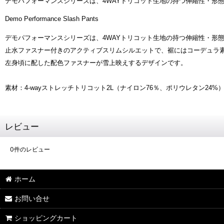
デモパフォーマンスシリーズは、4WAYトリコット生地の持つ伸縮性・形
Demo Performance Slash Pants
デモパフォーマンスシリーズは、4WAYトリコット生地の持つ伸縮性・形
止水ファスナー付きのアクティブスリムシルエットで、裾にはコーデュラ
左身頃に配した配色ファスナーが雪上映えするデザインです。
素材：4-wayストレッチトリコット2L（ナイロン76％、ポリウレタン24%）
レビュー
0
件のレビュー
ホーム
お問い合せ
ショッピングカート