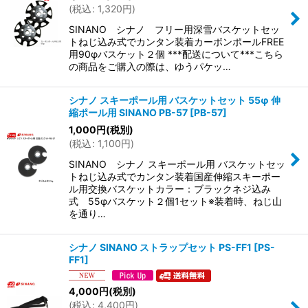
(
税込
:
1,320
円
)
SINANO シナノ フリー用深雪バスケットセッ
トねじ込み式でカンタン装着カーボンポールFREE
用90φバスケット２個 ***配送について***こちら
の商品をご購入の際は、ゆうパケッ…
シナノ スキーポール用 バスケットセット 55φ 伸
縮ポール用 SINANO PB-57
[
PB-57
]
1,000
円
(税別)
(
税込
:
1,100
円
)
SINANO シナノ スキーポール用 バスケットセッ
トねじ込み式でカンタン装着国産伸縮スキーポー
ル用交換バスケットカラー：ブラックネジ込み
式 55φバスケット２個1セット※装着時、ねじ山
を通り…
シナノ SINANO ストラップセット PS-FF1
[
PS-
FF1
]
4,000
円
(税別)
(
税込
:
4,400
円
)