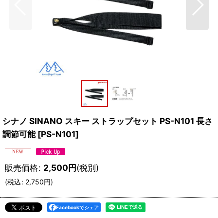
シナノ SINANO スキー ストラップセット PS-N101 長さ
調節可能
[
PS-N101
]
販売価格
:
2,500
円
(税別)
(
税込
:
2,750
円
)
Facebookでシェア