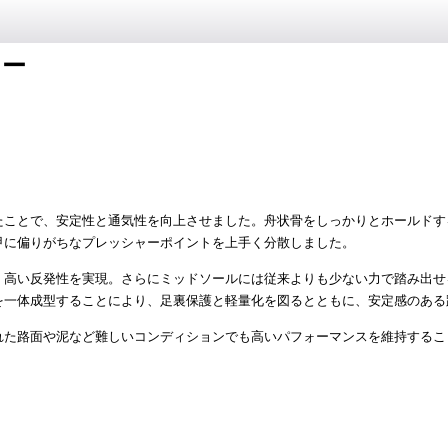
ツー
たことで、安定性と通気性を向上させました。舟状骨をしっかりとホールドす
甲に偏りがちなプレッシャーポイントを上手く分散しました。
、高い反発性を実現。さらにミッドソールには従来よりも少ない力で踏み出せ
を一体成型することにより、足裏保護と軽量化を図るとともに、安定感のあ
れた路面や泥など難しいコンディションでも高いパフォーマンスを維持するこ