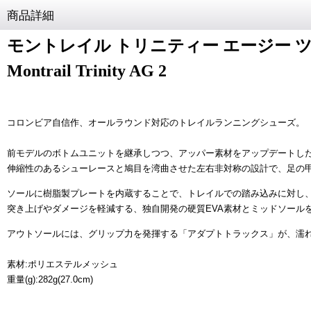
商品詳細
モントレイル トリニティー エージー 
Montrail Trinity AG 2
コロンビア自信作、オールラウンド対応のトレイルランニングシューズ。
前モデルのボトムユニットを継承しつつ、アッパー素材をアップデートし
伸縮性のあるシューレースと鳩目を湾曲させた左右非対称の設計で、足の
ソールに樹脂製プレートを内蔵することで、トレイルでの踏み込みに対し
突き上げやダメージを軽減する、独自開発の硬質EVA素材とミッドソール
アウトソールには、グリップ力を発揮する「アダプトトラックス」が、濡
素材:ポリエステルメッシュ
重量(g):282g(27.0cm)