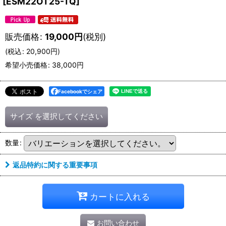
[
ESM22OT25-TQ
]
販売価格
:
19,000
円
(税別)
(
税込
:
20,900
円
)
希望小売価格
:
38,000
円
Facebookでシェア
サイズ
を選択してください
数量
:
返品特約に関する重要事項
カートに入れる
お問い合わせ