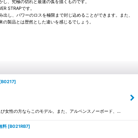
かし、究極の切れと最速の弧を描くものです。
 STRAPです。
を生み出し、パワーのロスを極限まで封じ込めることができます。また、
来の製品とは歴然とした違いを感じるでしょう。
[
B0217
]
スキーヤー及び女性の方ならこのモデル。また、アルペンスノーボード、…
料無料
[
B021RB7
]