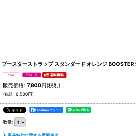
ブースターストラップ スタンダード オレンジ BOOSTER STR
販売価格
:
7,800
円
(税別)
(
税込
:
8,580
円
)
Facebookでシェア
数量
:
返品特約に関する重要事項