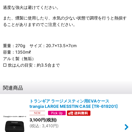
過度な強火は避けてください。
また、燻製に使用したり、水気の少ない状態で調理を行うと熱損す
ることがありますのでご注意ください。
重量：270g サイズ：20.7×13.5×7cm
容量：1350mℓ
アルミ製（無垢）
□ 炊はんの目安：約3.5合まで
関連商品
トランギア ラージメスティン用EVAケース
trangia LARGE MESSTIN CASE
[
TR-619201
]
3,100
円
(税別)
(
税込
:
3,410
円
)