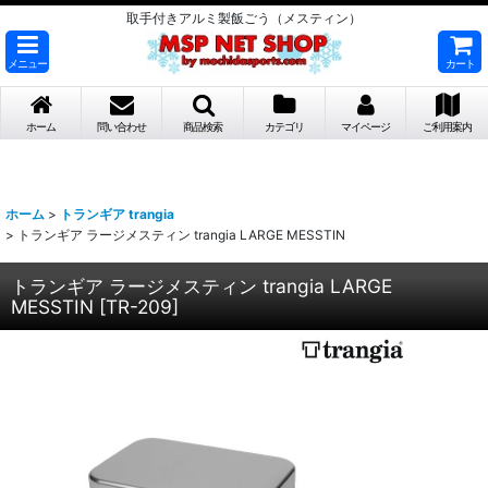
取手付きアルミ製飯ごう（メスティン）
メニュー
カート
ホーム
問い合わせ
商品検索
カテゴリ
マイページ
ご利用案内
ホーム
>
トランギア trangia
>
トランギア ラージメスティン trangia LARGE MESSTIN
トランギア ラージメスティン trangia LARGE
MESSTIN
[
TR-209
]