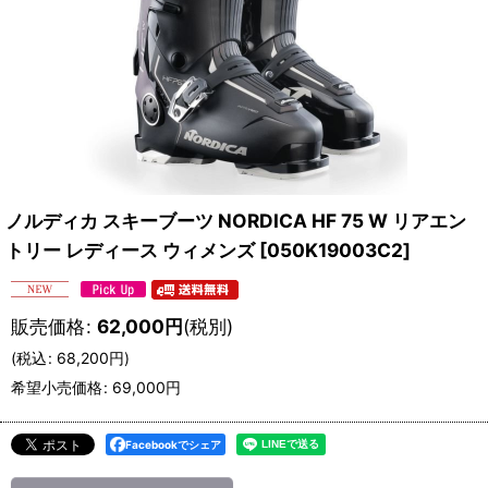
ノルディカ スキーブーツ NORDICA HF 75 W リアエン
トリー レディース ウィメンズ
[
050K19003C2
]
販売価格
:
62,000
円
(税別)
(
税込
:
68,200
円
)
希望小売価格
:
69,000
円
Facebookでシェア