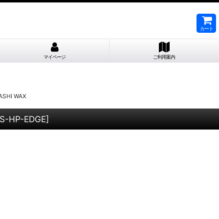
カート
マイページ
ご利用案内
HI WAX
IS-HP-EDGE
]