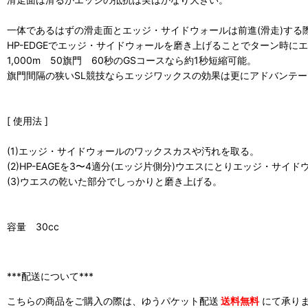
一体であるはずの滑走面とエッジ・サイドウォールは前進(滑走)する
HP-EDGEでエッジ・サイドウォールを磨き上げることでターン時
1,000m 50旗門 60秒のGSコースなら約1秒短縮可能。
旗門間隔の狭いSL競技ならエッジワックスの効果は更にアドバンテ
[ 使用法 ]
(1)エッジ・サイドウォールのワックスカスや汚れを取る。
(2)HP-EAGEを3〜4適分(エッジ片側分)ウエスにとりエッジ・サイ
(3)ウエスの乾いた部分でしっかりと磨き上げる。
容量 30cc
***配送について***
こちらの商品をご購入の際は、ゆうパケット配送
送料無料
にて承り