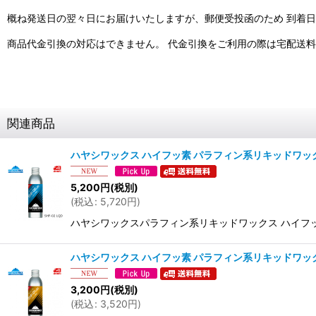
概ね発送日の翌々日にお届けいたしますが、郵便受投函のため 到着
商品代金引換の対応はできません。 代金引換をご利用の際は宅配送
関連商品
ハヤシワックス ハイフッ素 パラフィン系リキッドワックス SHF
5,200
円
(税別)
(
税込
:
5,720
円
)
ハヤシワックスパラフィン系リキッドワックス ハイフッ素SHF-02 
ハヤシワックス ハイフッ素 パラフィン系リキッドワックス SHF
3,200
円
(税別)
(
税込
:
3,520
円
)