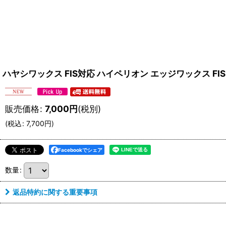
ハヤシワックス FIS対応 ハイペリオン エッジワックス FIS 
販売価格
:
7,000
円
(税別)
(
税込
:
7,700
円
)
Facebookでシェア
数量
:
返品特約に関する重要事項