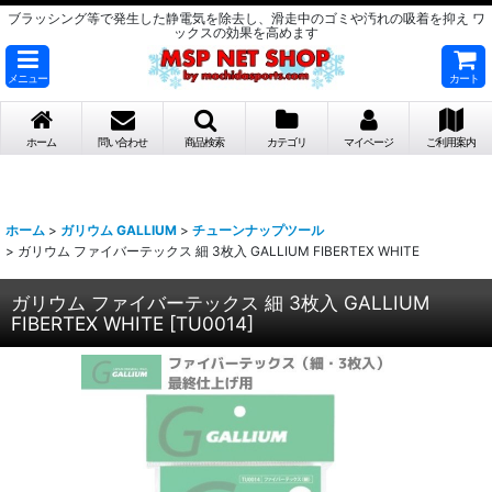
ブラッシング等で発生した静電気を除去し、滑走中のゴミや汚れの吸着を抑え ワ
ックスの効果を高めます
メニュー
カート
ホーム
問い合わせ
商品検索
カテゴリ
マイページ
ご利用案内
ホーム
>
ガリウム GALLIUM
>
チューンナップツール
>
ガリウム ファイバーテックス 細 3枚入 GALLIUM FIBERTEX WHITE
ガリウム ファイバーテックス 細 3枚入 GALLIUM
FIBERTEX WHITE
[
TU0014
]