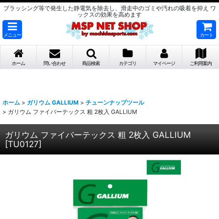
ブラッシング等で発生した静電気を除去し、滑走中のゴミや汚れの吸着を抑え ワ
ックスの効果を高めます
メニュー
カート
ホーム
問い合わせ
商品検索
カテゴリ
マイページ
ご利用案内
ホーム
>
ガリウム GALLIUM
>
チューンナップツール
>
ガリウム ファイバーテックス 粗 2枚入 GALLIUM
ガリウム ファイバーテックス 粗 2枚入 GALLIUM
[
TU0127
]