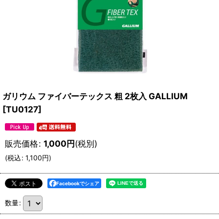
ガリウム ファイバーテックス 粗 2枚入 GALLIUM
[
TU0127
]
販売価格
:
1,000
円
(税別)
(
税込
:
1,100
円
)
Facebookでシェア
数量
: