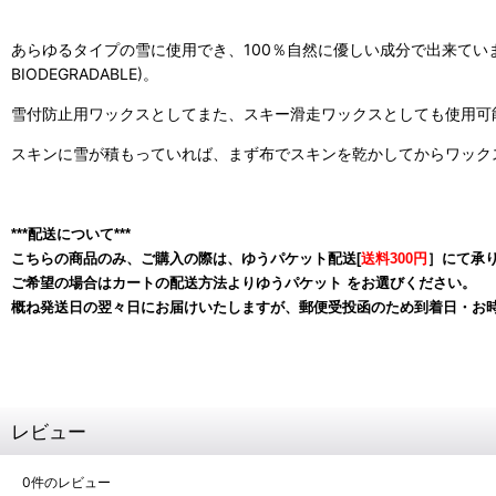
あらゆるタイプの雪に使用でき、100％自然に優しい成分で出来ていま
BIODEGRADABLE)。
雪付防止用ワックスとしてまた、スキー滑走ワックスとしても使用可
スキンに雪が積もっていれば、まず布でスキンを乾かしてからワック
***配送について***
こちらの商品のみ、ご購入の際は、ゆうパケット配送[
送料300円
］にて承
ご希望の場合はカートの配送方法よりゆうパケット をお選びください。
概ね発送日の翌々日にお届けいたしますが、郵便受投函のため到着日・お
レビュー
0
件のレビュー