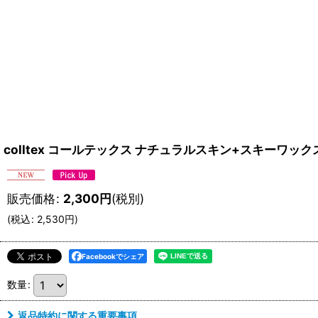
colltex コールテックス ナチュラルスキン+スキーワックス 
販売価格
:
2,300
円
(税別)
(
税込
:
2,530
円
)
Facebookでシェア
数量
:
返品特約に関する重要事項