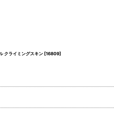
シール クライミングスキン
[
16809
]