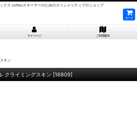
ルテックス colltexスキーヤーのためのスペシャリティプロショップ
カート
マイページ
ご利用案内
グスキン
シール クライミングスキン
[
16809
]