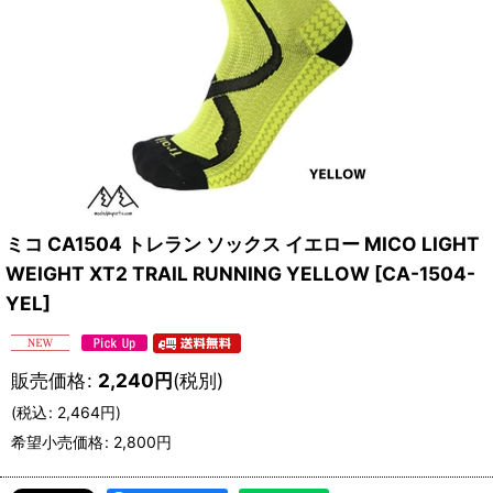
ミコ CA1504 トレラン ソックス イエロー MICO LIGHT
WEIGHT XT2 TRAIL RUNNING YELLOW
[
CA-1504-
YEL
]
販売価格
:
2,240
円
(税別)
(
税込
:
2,464
円
)
希望小売価格
:
2,800
円