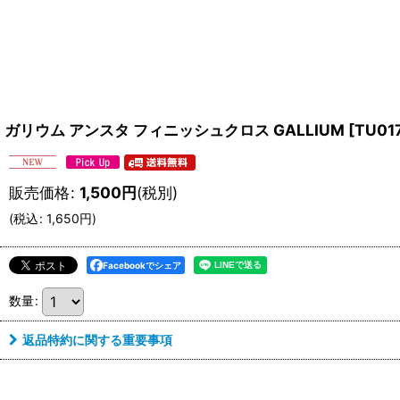
ガリウム アンスタ フィニッシュクロス GALLIUM
[
TU01
販売価格
:
1,500
円
(税別)
(
税込
:
1,650
円
)
Facebookでシェア
数量
:
返品特約に関する重要事項