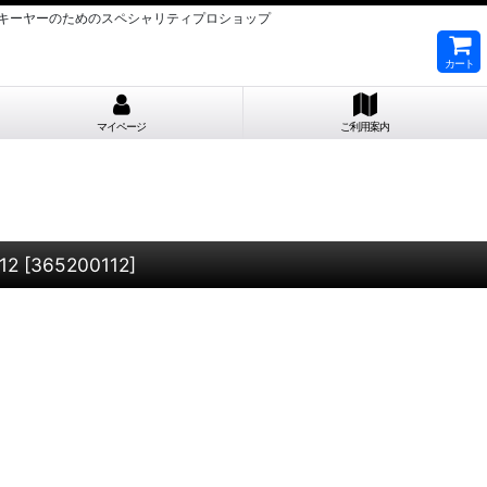
キ LEKIスキーヤーのためのスペシャリティプロショップ
カート
マイページ
ご利用案内
12
[
365200112
]