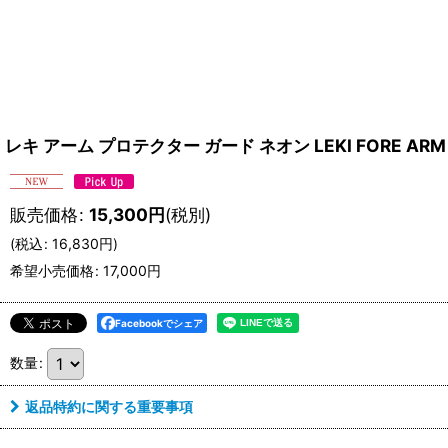
レキ アーム プロテクター ガード ネオン LEKI FORE ARM
販売価格
:
15,300
円
(税別)
(
税込
:
16,830
円
)
希望小売価格
:
17,000
円
Facebookでシェア
数量
:
返品特約に関する重要事項