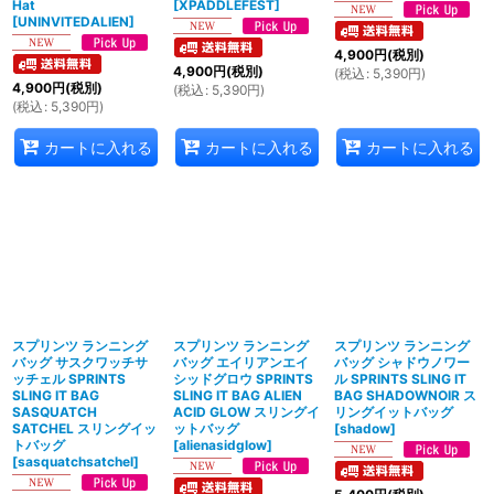
Hat
[
XPADDLEFEST
]
[
UNINVITEDALIEN
]
4,900
円
(税別)
4,900
円
(税別)
(
税込
:
5,390
円
)
4,900
円
(税別)
(
税込
:
5,390
円
)
(
税込
:
5,390
円
)
カートに入れる
カートに入れる
カートに入れる
スプリンツ ランニング
スプリンツ ランニング
スプリンツ ランニング
バッグ サスクワッチサ
バッグ エイリアンエイ
バッグ シャドウノワー
ッチェル SPRINTS
シッドグロウ SPRINTS
ル SPRINTS SLING IT
SLING IT BAG
SLING IT BAG ALIEN
BAG SHADOWNOIR ス
SASQUATCH
ACID GLOW スリングイ
リングイットバッグ
SATCHEL スリングイッ
ットバッグ
[
shadow
]
トバッグ
[
alienasidglow
]
[
sasquatchsatchel
]