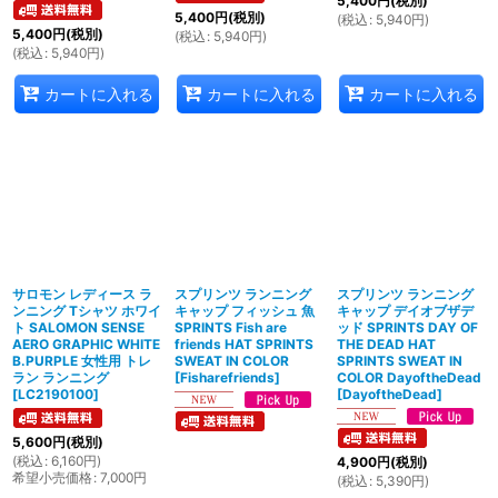
5,400
円
(税別)
5,400
円
(税別)
(
税込
:
5,940
円
)
5,400
円
(税別)
(
税込
:
5,940
円
)
(
税込
:
5,940
円
)
カートに入れる
カートに入れる
カートに入れる
サロモン レディース ラ
スプリンツ ランニング
スプリンツ ランニング
ンニング Tシャツ ホワイ
キャップ フィッシュ 魚
キャップ デイオブザデ
ト SALOMON SENSE
SPRINTS Fish are
ッド SPRINTS DAY OF
AERO GRAPHIC WHITE
friends HAT SPRINTS
THE DEAD HAT
B.PURPLE 女性用 トレ
SWEAT IN COLOR
SPRINTS SWEAT IN
ラン ランニング
[
Fisharefriends
]
COLOR DayoftheDead
[
LC2190100
]
[
DayoftheDead
]
5,600
円
(税別)
(
税込
:
6,160
円
)
4,900
円
(税別)
希望小売価格
:
7,000
円
(
税込
:
5,390
円
)