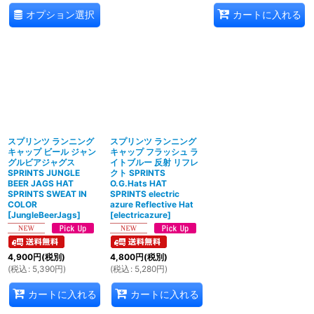
オプション選択
カートに入れる
スプリンツ ランニング
スプリンツ ランニング
キャップ ビール ジャン
キャップ フラッシュ ラ
グルビアジャグス
イトブルー 反射 リフレ
SPRINTS JUNGLE
クト SPRINTS
BEER JAGS HAT
O.G.Hats HAT
SPRINTS SWEAT IN
SPRINTS electric
COLOR
azure Reflective Hat
[
JungleBeerJags
]
[
electricazure
]
4,900
円
(税別)
4,800
円
(税別)
(
税込
:
5,390
円
)
(
税込
:
5,280
円
)
カートに入れる
カートに入れる