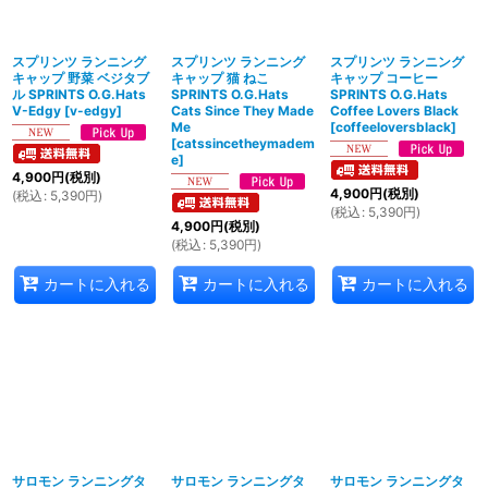
絞り込む
スプリンツ ランニング
スプリンツ ランニング
スプリンツ ランニング
キャップ 野菜 ベジタブ
キャップ 猫 ねこ
キャップ コーヒー
ル SPRINTS O.G.Hats
SPRINTS O.G.Hats
SPRINTS O.G.Hats
V-Edgy
[
v-edgy
]
Cats Since They Made
Coffee Lovers Black
Me
[
coffeeloversblack
]
[
catssincetheymadem
e
]
4,900
円
(税別)
4,900
円
(税別)
(
税込
:
5,390
円
)
(
税込
:
5,390
円
)
4,900
円
(税別)
(
税込
:
5,390
円
)
カートに入れる
カートに入れる
カートに入れる
サロモン ランニングタ
サロモン ランニングタ
サロモン ランニングタ