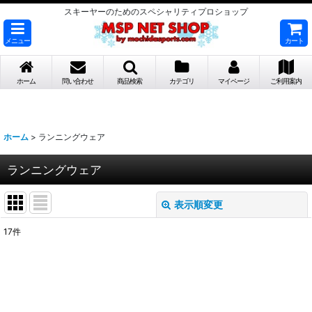
スキーヤーのためのスペシャリティプロショップ
メニュー
カート
ホーム
問い合わせ
商品検索
カテゴリ
マイページ
ご利用案内
ホーム
>
ランニングウェア
ランニングウェア
表示順変更
閉じる
17
件
表示数
:
並び順
: