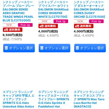
ンクトップ ノースリー
ンクトップ ノースリー
ンクトップ ノースリー
ブ パール ブルー グレー
ブ ウイスパー ホワイト
ブ ダスキーオーキッド
SALOMON SENSE
SALOMON SHAKEout
SALOMON SHAKEout
AERO GRAPHIC
CORES WHISPER
CORES DUSKY
TRADE WINDS PEARL
WHITE
[
LC2751700
]
ORCHID
[
LC2751500
]
BLUE
[
LC2752000
]
4,000
円
(税別)
4,000
円
(税別)
6,500
円
(税別)
(
税込
:
4,400
円
)
(
税込
:
4,400
円
)
(
税込
:
7,150
円
)
オプション選択
オプション選択
オプション選択
スプリンツ ランニング
スプリンツ ランニング
スプリンツ ランニング
キャップ UFO 宇宙人 エ
キャップ カヌー パドル
キャップ タコス ブラッ
イリアン ブラック
ライトブルー SPRINTS
ク SPRINTS Mas Taco
SPRINTS O.G.Hats
O.G.Hats Sprints X
Loco Burrito Hat
Uninvited Alien Antics
Paddlefest Hat
[
MASTACO
]