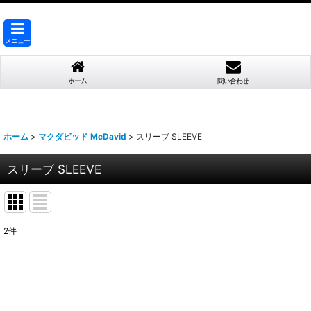
メニュー
ホーム
問い合わせ
ホーム
>
マクダビッド McDavid
>
スリーブ SLEEVE
スリーブ SLEEVE
2
件
表示数
:
並び順
: