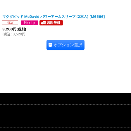
絞り込む
マクダビッド McDavid パワーアームスリーブ (2本入)
[
M6566
]
3,200
円
(税別)
(
税込
:
3,520
円
)
オプション選択