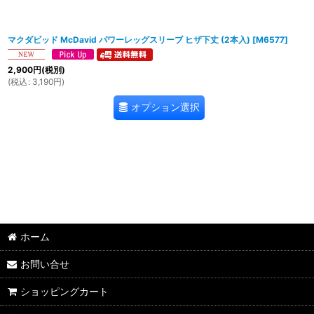
マクダビッド McDavid パワーレッグスリーブ ヒザ下丈 (2本入)
[
M6577
]
2,900
円
(税別)
(
税込
:
3,190
円
)
オプション選択
ホーム
お問い合せ
ショッピングカート