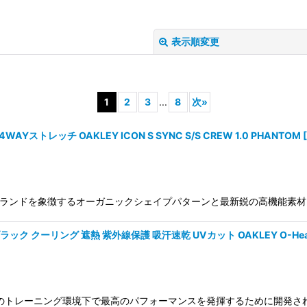
表示順変更
1
2
3
...
8
次
»
トレッチ OAKLEY ICON S SYNC S/S CREW 1.0 PHANTOM
[
絞り込む
 FOA409375 ブランドを象徴するオーガニックシェイプパターンと最新鋭の高
リング 遮熱 紫外線保護 吸汗速乾 UVカット OAKLEY O-Heat Block 
A409016 灼熱のトレーニング環境下で最高のパフォーマンスを発揮するために開発された