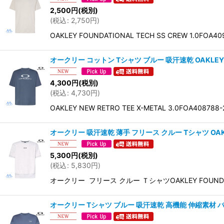
2,500
円
(税別)
(
税込
:
2,750
円
)
OAKLEY FOUNDATIONAL TECH SS CR
オークリー コットン Tシャツ ブルー 吸汗速乾 OAKLEY NEW 
4,300
円
(税別)
(
税込
:
4,730
円
)
OAKLEY NEW RETRO TEE X-METAL 3.
オークリー 吸汗速乾 薄手 フリース クルー Tシャツ OAKLEY F
5,300
円
(税別)
(
税込
:
5,830
円
)
オークリー フリース クルー ＴシャツOAKLEY FOUND
オークリー Tシャツ ブルー 吸汗速乾 高機能 伸縮素材 バックプリン