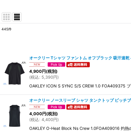
445
件
サブカテゴリ
:
表示数
:
オークリー Tシャツ ファントム オフブラック 吸汗速乾 4WAYス
並び順
:
4,900
円
(税別)
(
税込
:
5,390
円
)
OAKLEY ICON S SYNC S/S CREW 1.0
オークリー ノースリーブ シャツ タンクトップ ピッチブラック クー
4,000
円
(税別)
(
税込
:
4,400
円
)
OAKLEY O-Heat Block Ns Crew 1.0FO