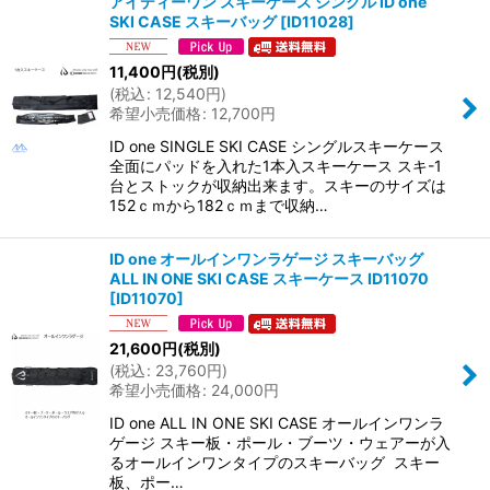
アイディーワン スキーケース シングル ID one
SKI CASE スキーバッグ
[
ID11028
]
11,400
円
(税別)
(
税込
:
12,540
円
)
希望小売価格
:
12,700
円
ID one SINGLE SKI CASE シングルスキーケース
全面にパッドを入れた1本入スキーケース スキ-1
台とストックが収納出来ます。スキーのサイズは
152ｃｍから182ｃｍまで収納…
ID one オールインワンラゲージ スキーバッグ
ALL IN ONE SKI CASE スキーケース ID11070
[
ID11070
]
21,600
円
(税別)
(
税込
:
23,760
円
)
希望小売価格
:
24,000
円
ID one ALL IN ONE SKI CASE オールインワンラ
ゲージ スキー板・ポール・ブーツ・ウェアーが入
るオールインワンタイプのスキーバッグ スキー
板、ポー…