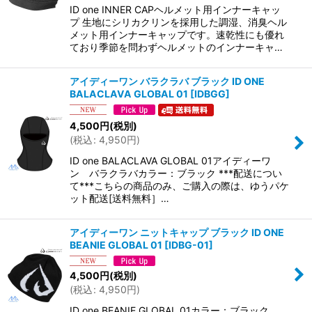
ID one INNER CAPヘルメット用インナーキャッ
プ 生地にシリカクリンを採用した調湿、消臭ヘル
メット用インナーキャップです。速乾性にも優れ
ており季節を問わずヘルメットのインナーキャ…
アイディーワン バラクラバ ブラック ID ONE
BALACLAVA GLOBAL 01
[
IDBGG
]
4,500
円
(税別)
(
税込
:
4,950
円
)
ID one BALACLAVA GLOBAL 01アイディーワ
ン バラクラバカラー：ブラック ***配送につい
て***こちらの商品のみ、ご購入の際は、ゆうパケ
ット配送[送料無料］…
アイディーワン ニットキャップ ブラック ID ONE
BEANIE GLOBAL 01
[
IDBG-01
]
4,500
円
(税別)
(
税込
:
4,950
円
)
ID one BEANIE GLOBAL 01カラー：ブラック