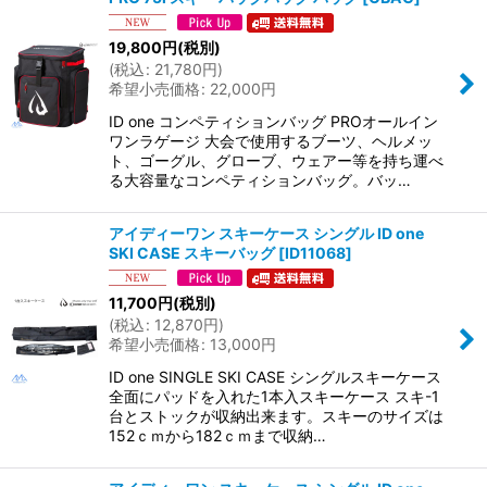
19,800
円
(税別)
(
税込
:
21,780
円
)
希望小売価格
:
22,000
円
ID one コンペティションバッグ PROオールイン
ワンラゲージ 大会で使用するブーツ、ヘルメッ
ト、ゴーグル、グローブ、ウェアー等を持ち運べ
る大容量なコンペティションバッグ。バッ…
アイディーワン スキーケース シングル ID one
SKI CASE スキーバッグ
[
ID11068
]
11,700
円
(税別)
(
税込
:
12,870
円
)
希望小売価格
:
13,000
円
ID one SINGLE SKI CASE シングルスキーケース
全面にパッドを入れた1本入スキーケース スキ-1
台とストックが収納出来ます。スキーのサイズは
152ｃｍから182ｃｍまで収納…