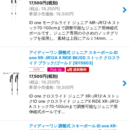
17,500
円
(税別)
絞り込む
(
税込
:
19,250
円
)
希望小売価格
:
19,500
円
ID one モーグルライド ジュニア MR-JR12-A スト
ック70-100cmまで調整可能なジュニア用伸縮式
ポールです。ジュニア専用の小さめのノッチグリ
ップを採用し、素材は上段にアルミ14mm、…
アイディーワン 調整式 ジュニア スキーポール ID
one XR-JR12A X RIDE BK/GD ストック クロスラ
イド ブラック/ゴールド
[
ID15603
]
17,500
円
(税別)
(
税込
:
19,250
円
)
希望小売価格
:
19,500
円
ID one クロスライド ジュニア XR-JR12-A ストッ
クID one クロスライド ジュニアX RIDE XR-JR12-
A ストック70-100cmまで調整可能なジュニア用
伸縮式ポールです…
アイディーワン 調整式 スキーポール ID one XR-