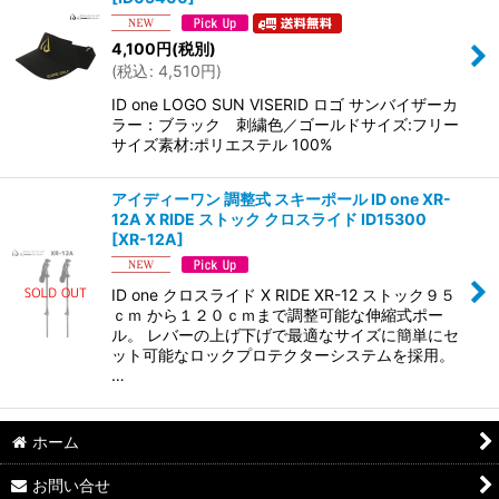
4,100
円
(税別)
(
税込
:
4,510
円
)
ID one LOGO SUN VISERID ロゴ サンバイザーカ
ラー：ブラック 刺繍色／ゴールドサイズ:フリー
サイズ素材:ポリエステル 100%
アイディーワン 調整式 スキーポール ID one XR-
12A X RIDE ストック クロスライド ID15300
[
XR-12A
]
ID one クロスライド X RIDE XR-12 ストック９５
ｃｍ から１２０ｃｍまで調整可能な伸縮式ポー
ル。 レバーの上げ下げで最適なサイズに簡単にセ
ット可能なロックプロテクターシステムを採用。
…
ホーム
お問い合せ