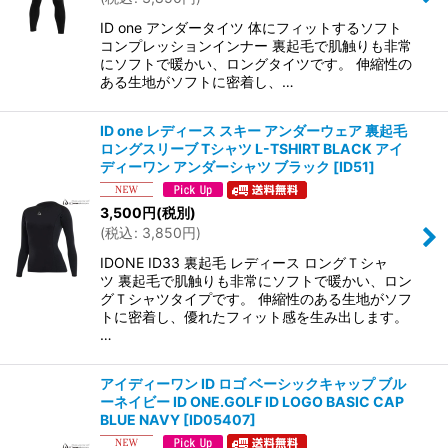
ID one アンダータイツ 体にフィットするソフト
コンプレッションインナー 裏起毛で肌触りも非常
にソフトで暖かい、ロングタイツです。 伸縮性の
ある生地がソフトに密着し、…
ID one レディース スキー アンダーウェア 裏起毛
ロングスリーブ Tシャツ L-TSHIRT BLACK アイ
ディーワン アンダーシャツ ブラック
[
ID51
]
3,500
円
(税別)
(
税込
:
3,850
円
)
IDONE ID33 裏起毛 レディース ロングＴシャ
ツ 裏起毛で肌触りも非常にソフトで暖かい、ロン
グＴシャツタイプです。 伸縮性のある生地がソフ
トに密着し、優れたフィット感を生み出します。
…
アイディーワン ID ロゴ ベーシックキャップ ブル
ーネイビー ID ONE.GOLF ID LOGO BASIC CAP
BLUE NAVY
[
ID05407
]