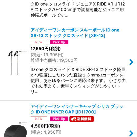
クID one クロスライド ジュニアX RIDE XR-JR12-
A ストック70-100cmまで調整可能なジュニア用
伸縮式ポールです…
アイディーワン カーボン スキーポール ID one
XR-13 ストック クロスライド
[
XR-13
]
17,550
円
(税別)
(
税込
:
19,305
円
)
希望小売価格
:
19,500
円
ID one クロスライド X RIDE XR-13 ストック軽量
かつ強度にこだわった直径１３mmのカーボンを
使用、あらゆるバーンに適応出来ます。 小さな力
でも効率よく、素早くスウィングがしやすいト
リ…
アイディーワン インナーキャップ シリカ ブラッ
ク ID ONE INNER CAP
[
ID11700
]
4,500
円
(税別)
(
税込
:
4,950
円
)