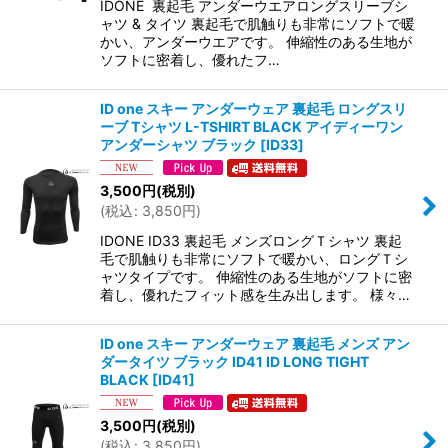
IDONE 裏起毛 アンダーウエアロングスリーブシ
ャツ & タイツ 裏起毛で肌触りも非常にソフトで暖
かい、アンダーウエアです。 伸縮性のある生地が
ソフトに密着し、優れたフ…
ID one スキー アンダーウェア 裏起毛 ロングスリ
ーブ Tシャツ L-TSHIRT BLACK アイディーワン
アンダーシャツ ブラック
[
ID33
]
3,500
円
(税別)
(
税込
:
3,850
円
)
IDONE ID33 裏起毛 メンズロングＴシャツ 裏起
毛で肌触りも非常にソフトで暖かい、ロングＴシ
ャツタイプです。 伸縮性のある生地がソフトに密
着し、優れたフィット感を生み出します。 様々…
ID one スキー アンダーウェア 裏起毛 メンズ アン
ダータイツ ブラック ID41 ID LONG TIGHT
BLACK
[
ID41
]
3,500
円
(税別)
(
税込
:
3,850
円
)