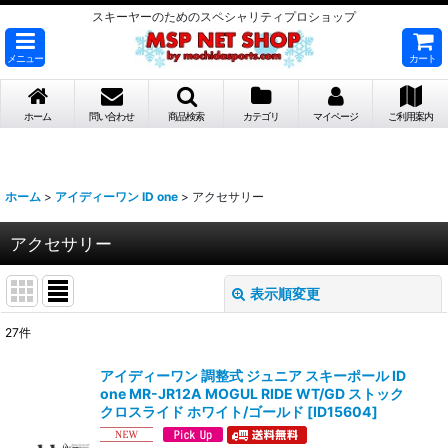
スキーヤーのためのスペシャリティプロショップ
メニュー
カート
ホーム
問い合わせ
商品検索
カテゴリ
マイページ
ご利用案内
ホーム
>
アイディーワン ID one
>
アクセサリー
アクセサリー
表示順変更
閉じる
27
件
表示数
:
アイディーワン 調整式 ジュニア スキーポール ID
one MR-JR12A MOGUL RIDE WT/GD ストック
並び順
:
クロスライド ホワイト/ゴールド
[
ID15604
]