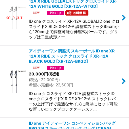
12A X RIDE GOLBALストック クロスライド XR-
12A WHITE GOLD
[
XR-12A-WTGD
]
ID one クロスライド XR-12A GLOBALID one クロ
スライドX RIDE XR-12-A 調整式ストック95cmか
ら120cmまで調整可能な伸縮式ポールです。グリ
ップは二重成形ノー…
アイディーワン 調整式 スキーポール ID one XR-
12A X RIDE ストック クロスライド XR-12A
BLACK GOLD
[
XR-12A-BKGD
]
20,000
円
(税別)
(
税込
:
22,000
円
)
希望小売価格
:
22,500
円
ID one クロスライド XR-12A 調整式ストックID
one クロスライドX RIDE XR-12-A ストックレバ
ーの上げ下げで最適なサイズに簡単にセット可能
な新しいロックプロテクターシステ…
ID one アイディーワン コンペティションバッグ
PRO 75l スキー バックパック バッグ
[
CBAG
]