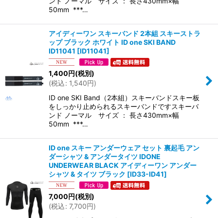
ンド ノーマル サイズ ： 長さ430mm×幅
50mm ***…
アイディーワン スキーバンド 2本組 スキーストラ
ップ ブラック ホワイト ID one SKI BAND
ID11041
[
ID11041
]
1,400
円
(税別)
(
税込
:
1,540
円
)
ID one SKI Band（2本組）スキーバンドスキー板
をしっかり止められるスキーバンドですスキーバ
ンド ノーマル サイズ ： 長さ430mm×幅
50mm ***…
ID one スキー アンダーウェア セット 裏起毛 アン
ダーシャツ & アンダータイツ IDONE
UNDERWEAR BLACK アイディーワン アンダー
シャツ & タイツ ブラック
[
ID33-ID41
]
7,000
円
(税別)
(
税込
:
7,700
円
)