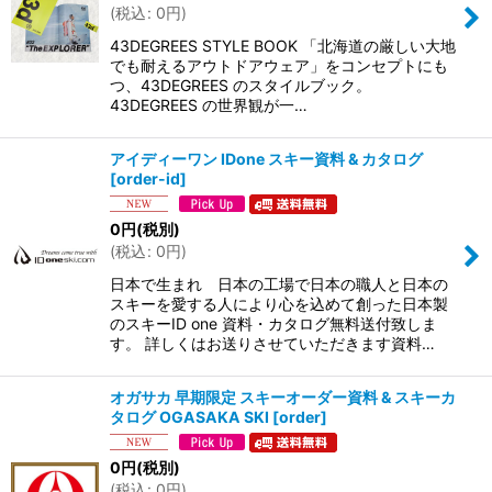
(
税込
:
0
円
)
絞り込む
43DEGREES STYLE BOOK 「北海道の厳しい大地
でも耐えるアウトドアウェア」をコンセプトにも
つ、43DEGREES のスタイルブック。
43DEGREES の世界観が一…
アイディーワン IDone スキー資料 & カタログ
[
order-id
]
0
円
(税別)
(
税込
:
0
円
)
日本で生まれ 日本の工場で日本の職人と日本の
スキーを愛する人により心を込めて創った日本製
のスキーID one 資料・カタログ無料送付致しま
す。 詳しくはお送りさせていただきます資料…
オガサカ 早期限定 スキーオーダー資料 & スキーカ
タログ OGASAKA SKI
[
order
]
0
円
(税別)
(
税込
:
0
円
)