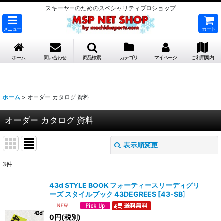
スキーヤーのためのスペシャリティプロショップ
メニュー
カート
ホーム
問い合わせ
商品検索
カテゴリ
マイページ
ご利用案内
ホーム
>
オーダー カタログ 資料
オーダー カタログ 資料
表示順変更
閉じる
3
件
表示数
:
43d STYLE BOOK フォーティースリーディグリ
ーズ スタイルブック 43DEGREES
[
43-SB
]
並び順
:
0
円
(税別)