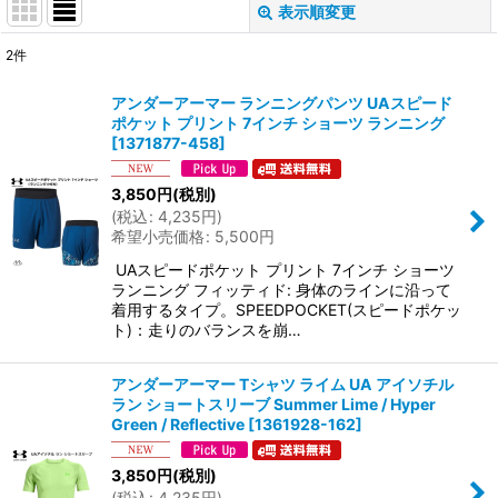
表示順変更
閉じる
2
件
サブカテゴリ
:
アンダーアーマー ランニングパンツ UAスピード
ポケット プリント 7インチ ショーツ ランニング
表示数
:
[
1371877-458
]
3,850
円
(税別)
並び順
:
(
税込
:
4,235
円
)
希望小売価格
:
5,500
円
絞り込む
UAスピードポケット プリント 7インチ ショーツ
ランニング フィッティド: 身体のラインに沿って
着用するタイプ。SPEEDPOCKET(スピードポケッ
ト)：走りのバランスを崩…
アンダーアーマー Tシャツ ライム UA アイソチル
ラン ショートスリーブ Summer Lime / Hyper
Green / Reflective
[
1361928-162
]
3,850
円
(税別)
(
税込
:
4,235
円
)