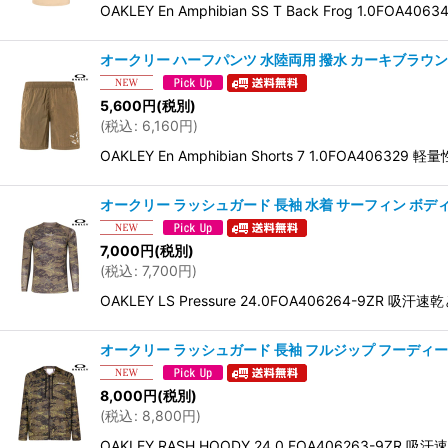
OAKLEY En Amphibian SS T Back Fro
オークリー ハーフパンツ 水陸両用 撥水 カーキブラウン OAKLEY 
5,600
円
(税別)
(
税込
:
6,160
円
)
OAKLEY En Amphibian Shorts 7 1.0
オークリー ラッシュガード 長袖 水着 サーフィン ボディボード 海水
7,000
円
(税別)
(
税込
:
7,700
円
)
OAKLEY LS Pressure 24.0FOA4062
オークリー ラッシュガード 長袖 フルジップ フーディー 水着 サー
8,000
円
(税別)
(
税込
:
8,800
円
)
OAKLEY RASH HOODY 24.0 FOA406