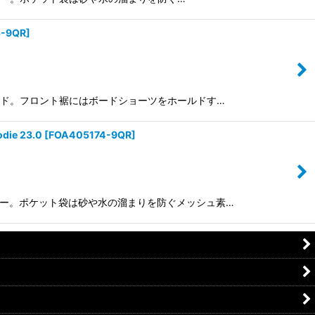
5-9QR
]
ッシュガード。フロント裾にはボードショーツをホールドす…
e 23.0
[
FOA405174-9QR
]
プフーディー。ポケット袋は砂や水の溜まりを防ぐメッシュ素…