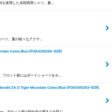
合わせた素材を使用した水陸両用シャツ。夏…
陸両用ショーツ。夏の様々なアクテ…
in Camo Blue
[
FOA406264-9ZR
]
ュガード。フロント裾にはボードショーツをホ…
.0 Tiger Mountain Camo Blue
[
FOA406263-9ZR
]
フーディー。ポケット袋は砂や水の溜まりを防ぐ…