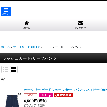
メニュー
ホーム
問い合わせ
ホーム
>
オークリー OAKLEY
>
ラッシュガード/サーフパンツ
ラッシュガード/サーフパンツ
9
件
表示数
:
オークリー ボードショーツ サーフパンツ ネイビー OAKLEY Qui
並び順
:
6,500
円
(税別)
(
税込
:
7,150
円
)