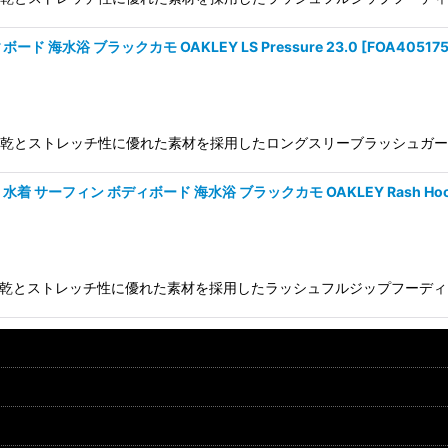
海水浴 ブラックカモ OAKLEY LS Pressure 23.0
[
FOA40517
5175-9QR 吸汗速乾とストレッチ性に優れた素材を採用したロングスリーブラ
サーフィン ボディボード 海水浴 ブラックカモ OAKLEY Rash Hoodi
174-9QR 吸汗速乾とストレッチ性に優れた素材を採用したラッシュフルジッ