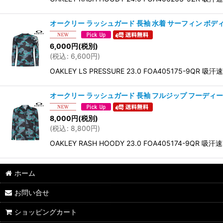
オークリー ラッシュガード 長袖 水着 サーフィン ボディボード 
6,000
円
(税別)
(
税込
:
6,600
円
)
OAKLEY LS PRESSURE 23.0 FOA40
オークリー ラッシュガード 長袖 フルジップ フーディー 水着 
8,000
円
(税別)
(
税込
:
8,800
円
)
OAKLEY RASH HOODY 23.0 FOA405
ホーム
お問い合せ
ショッピングカート