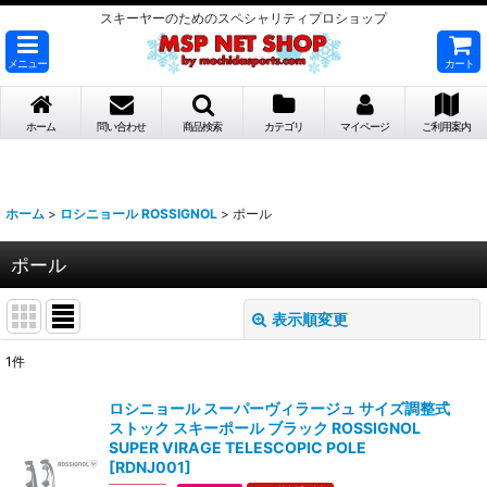
スキーヤーのためのスペシャリティプロショップ
メニュー
カート
ホーム
問い合わせ
商品検索
カテゴリ
マイページ
ご利用案内
ホーム
>
ロシニョール ROSSIGNOL
>
ポール
ポール
表示順変更
閉じる
1
件
表示数
:
ロシニョール スーパーヴィラージュ サイズ調整式
ストック スキーポール ブラック ROSSIGNOL
並び順
:
SUPER VIRAGE TELESCOPIC POLE
[
RDNJ001
]