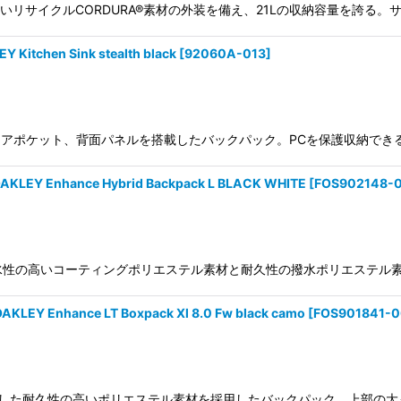
CK 耐久性の高いリサイクルCORDURA®素材の外装を備え、21Lの収納容量
hen Sink stealth black
[
92060A-013
]
成型のアイウェアポケット、背面パネルを搭載したバックパック。PCを保護収
Enhance Hybrid Backpack L BLACK WHITE
[
FOS902148-
 black white耐水性の高いコーティングポリエステル素材と耐久性の撥水ポリ
nhance LT Boxpack Xl 8.0 Fw black camo
[
FOS901841-0
.0 Fw撥水加工を施した耐久性の高いポリエステル素材を採用したバックパック