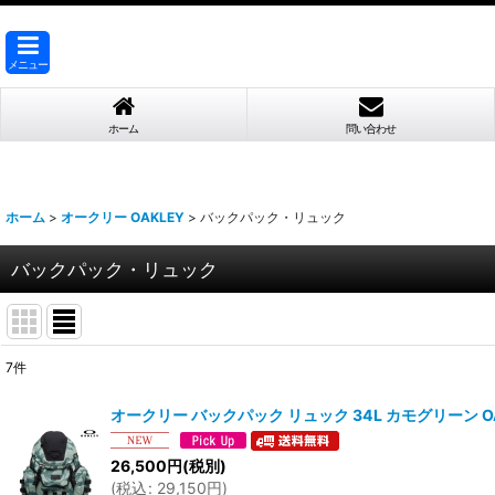
メニュー
ホーム
問い合わせ
ホーム
>
オークリー OAKLEY
>
バックパック・リュック
バックパック・リュック
7
件
表示数
:
オークリー バックパック リュック 34L カモグリーン OAKLEY K
並び順
:
26,500
円
(税別)
(
税込
:
29,150
円
)