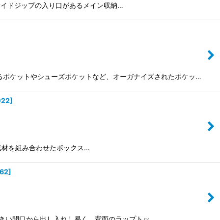
を誇る。サイドジップの入り口があるメイン収納…
納できるポケットやシューズポケットなど、オーガナイズされたポケッ…
022
]
エステル素材を組み合わせたボックス…
62
]
。上部の大きい開口から出し入れし易く、背面のラップトッ…