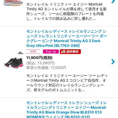
絞り込む
モントレイル トリニティー エイジー Montrail
Trinity AG モントレイルが満を持して発売する新
作シューズ。ソールに樹脂製のプレートを内蔵
し、トレイルでの踏み込みに対し優れた…
モントレイル レディース トレイルランニング シ
ューズ トレラントリニティー エージー ツー ダー
クグレー ピンク Montrail Trinity AG 2 Dark
Grey Ultra Pink
[
BL7763-089
]
11,900
円
(税別)
(
税込
:
13,090
円
)
希望小売価格
:
17,000
円
モントレイル トリニティー エージー ツー レディ
ースMontrail Trinity AG 2 コロンビア自信作、オ
ールラウンド対応のトレイルランニングシュー
ズ。前モデルのボトムユニットを…
モントレイル レディース トレラン シューズ トレ
イルランニングトリニティー エイジー Montrail
Trinity AG Black Orange Glow BL8310 013
WOMEN'S ウィメンズ
[
BL8310-013
]