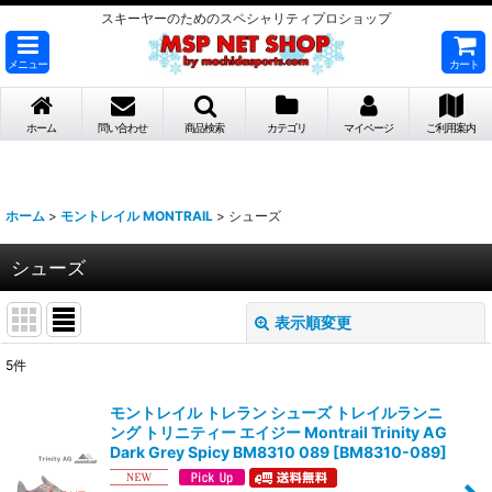
スキーヤーのためのスペシャリティプロショップ
メニュー
カート
ホーム
問い合わせ
商品検索
カテゴリ
マイページ
ご利用案内
ホーム
>
モントレイル MONTRAIL
>
シューズ
シューズ
表示順変更
閉じる
5
件
表示数
:
モントレイル トレラン シューズ トレイルランニ
ング トリニティー エイジー Montrail Trinity AG
並び順
:
Dark Grey Spicy BM8310 089
[
BM8310-089
]