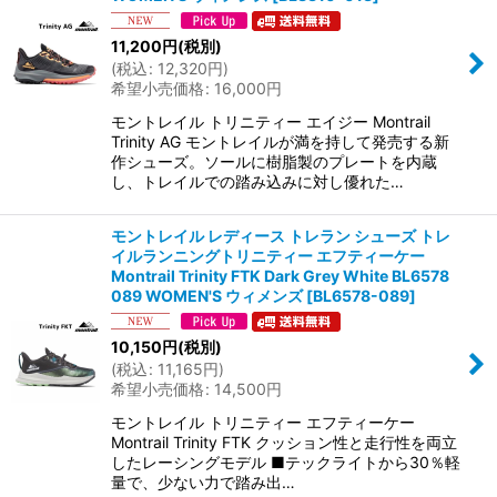
11,200
円
(税別)
(
税込
:
12,320
円
)
希望小売価格
:
16,000
円
モントレイル トリニティー エイジー Montrail
Trinity AG モントレイルが満を持して発売する新
作シューズ。ソールに樹脂製のプレートを内蔵
し、トレイルでの踏み込みに対し優れた…
モントレイル レディース トレラン シューズ トレ
イルランニングトリニティー エフティーケー
Montrail Trinity FTK Dark Grey White BL6578
089 WOMEN'S ウィメンズ
[
BL6578-089
]
10,150
円
(税別)
(
税込
:
11,165
円
)
希望小売価格
:
14,500
円
モントレイル トリニティー エフティーケー
Montrail Trinity FTK クッション性と走行性を両立
したレーシングモデル ■テックライトから30％軽
量で、少ない力で踏み出…