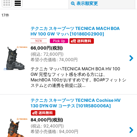
表示順変更
閉じる
17
件
サブカテゴリ
:
テクニカ スキーブーツ TECNICA MACH BOA
HV 100 GW マッハ
[
10186DG2900
]
表示数
:
66,000
円
(税別)
(
税込
:
72,600
円
)
並び順
:
希望小売価格
:
74,000
円
テクニカ マッハTECNICA MACH BOA HV 100
絞り込む
GW 完璧なフィット感を求める方には、
MachBOA 100がおすすめです。BOA®フィットシ
ステムとの連携を前提に設…
テクニカ スキーブーツ TECNICA Cochise HV
130 DYN GW コーチス
[
101R58G006A
]
84,000
円
(税別)
(
税込
:
92,400
円
)
希望小売価格
:
94,000
円