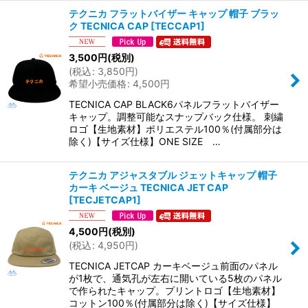
テクニカ フラットバイザー キャップ 帽子 ブラッ
ク TECNICA CAP
[
TECCAP1
]
3,500
円
(税別)
(
税込
:
3,850
円
)
希望小売価格
:
4,500
円
TECNICA CAP BLACK6パネルフラットバイザー
キャップ。調整可能なスナップバック仕様。 刺繍
ロゴ【生地素材】ポリエステル100％(付属部分は
除く)【サイズ仕様】ONE SIZE …
テクニカ アジャスタブル ジェットキャップ 帽子
カーキ ベージュ TECNICA JET CAP
[
TECJETCAP1
]
4,500
円
(税別)
(
税込
:
4,950
円
)
TECNICA JETCAP カーキベージュ前面のパネル
が1枚で、通気孔が左右に開いている5枚のパネル
で作られたキャップ。プリントロゴ【生地素材】
コットン100％(付属部分は除く)【サイズ仕様】