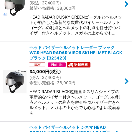
(
税込
:
37,400
円
)
希望小売価格
:
38,000
円
HEAD RADAR DUSKY GREENゴーグルとヘルメッ
トが融合した革新的な次世代バイザーヘルメット
ゴーグルの利点とヘルメットの利点を併せ持つバ
イザー付きヘルメット。メガネの上からでも…
ヘッド バイザーヘルメット レーダー ブラック
WCR HEAD RADAR VISOR SKI HELMET BLACK
ブラック
[
323423
]
34,000
円
(税別)
(
税込
:
37,400
円
)
希望小売価格
:
38,000
円
HEAD RADAR BLACK超軽量＆スリムシェイプの
革新的なバイザー付きヘルメット。ゴーグルの利
点とヘルメットの利点を併せ持つバイザー付きヘ
ルメット。メガネの上からでも心地のよい装着感
を…
ヘッド バイザーヘルメット シネマ HEAD