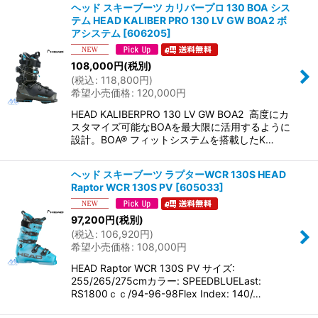
ヘッド スキーブーツ カリバープロ 130 BOA シス
テム HEAD KALIBER PRO 130 LV GW BOA2 ボ
アシステム
[
606205
]
108,000
円
(税別)
(
税込
:
118,800
円
)
希望小売価格
:
120,000
円
HEAD KALIBERPRO 130 LV GW BOA2 高度にカ
スタマイズ可能なBOAを最大限に活用するように
設計。BOA® フィットシステムを搭載したK…
ヘッド スキーブーツ ラプターWCR 130S HEAD
Raptor WCR 130S PV
[
605033
]
97,200
円
(税別)
(
税込
:
106,920
円
)
希望小売価格
:
108,000
円
HEAD Raptor WCR 130S PV サイズ:
255/265/275cmカラー: SPEEDBLUELast:
RS1800ｃｃ/94-96-98Flex Index: 140/…