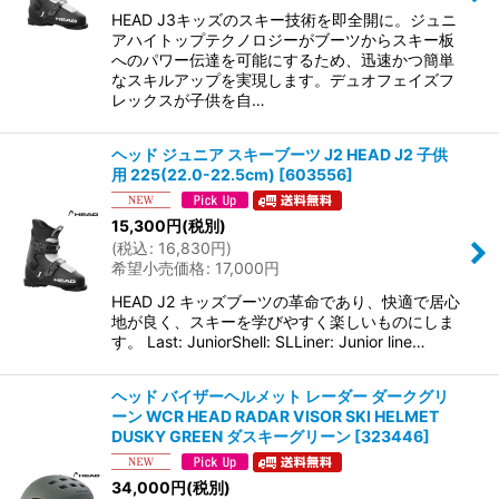
HEAD J3キッズのスキー技術を即全開に。ジュニ
アハイトップテクノロジーがブーツからスキー板
へのパワー伝達を可能にするため、迅速かつ簡単
なスキルアップを実現します。デュオフェイズフ
レックスが子供を自…
ヘッド ジュニア スキーブーツ J2 HEAD J2 子供
用 225(22.0-22.5cm)
[
603556
]
15,300
円
(税別)
(
税込
:
16,830
円
)
希望小売価格
:
17,000
円
HEAD J2 キッズブーツの革命であり、快適で居心
地が良く、スキーを学びやすく楽しいものにしま
す。 Last: JuniorShell: SLLiner: Junior line…
ヘッド バイザーヘルメット レーダー ダークグリ
ーン WCR HEAD RADAR VISOR SKI HELMET
DUSKY GREEN ダスキーグリーン
[
323446
]
34,000
円
(税別)