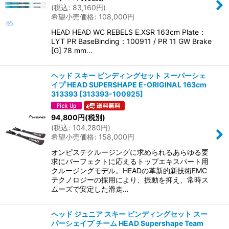
(
税込
:
83,160
円
)
希望小売価格
:
108,000
円
HEAD HEAD WC REBELS E.XSR 163cm Plate：
LYT PR BaseBinding：100911 / PR 11 GW Brake
[G] 78 mm…
ヘッド スキー ビンディングセット スーパーシェ
イプ HEAD SUPERSHAPE E-ORIGINAL 163cm
313393
[
313393-100925
]
94,800
円
(税別)
(
税込
:
104,280
円
)
希望小売価格
:
158,000
円
オンピステクルージングに求められるあらゆる要
求にパーフェクトに応えるトップエキスパート用
クルージングモデル。HEADの革新的新技術EMC
テクノロジーの採用により、振動を抑え、常時ス
ムーズで安定した滑走…
ヘッド ジュニア スキー ビンディングセット スー
パーシェイプ チーム HEAD Supershape Team