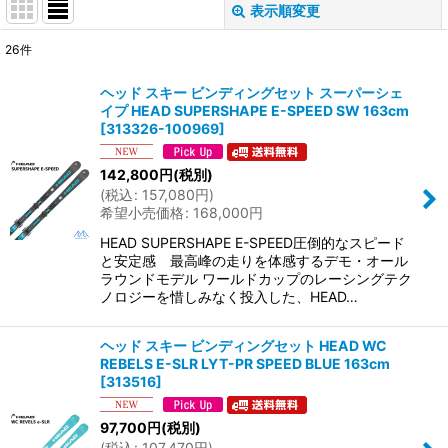
表示順変更
閉じる
26
件
サブカテゴリ
:
ヘッド スキー ビンディングセット スーパーシェ
イプ HEAD SUPERSHAPE E-SPEED SW 163cm
表示数
:
[
313326-100969
]
142,800
円
(税別)
並び順
:
(
税込
:
157,080
円
)
希望小売価格
:
168,000
円
絞り込む
HEAD SUPERSHAPE E-SPEED圧倒的なスピード
と安定感 最高峰の走りを体感するデモ・オール
ラウンドモデル ワールドカップのレーシングテク
ノロジーを惜しみなく投入した、HEAD…
ヘッド スキー ビンディングセット HEAD WC
REBELS E-SLR LYT-PR SPEED BLUE 163cm
[
313516
]
97,700
円
(税別)
(
税込
:
107,470
円
)