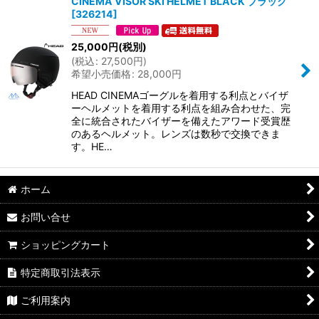
CINEMA VISOR SKI HELMET BLACK ブラック
[
326214
]
25,000
円
(税別)
(
税込
:
27,500
円
)
希望小売価格
:
28,000
円
HEAD CINEMAゴーグルを着用する利点とバイザ
ーヘルメットを着用する利点を組み合わせた、完
全に統合されたバイザーを備えたアワード受賞歴
のあるヘルメット。レンズは数秒で交換できま
す。HE…
ホーム
お問い合せ
ショッピングカート
特定商取引法表示
ご利用案内