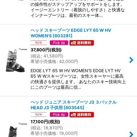
の操作性がステップアップをサポートをします。
イージーエントリー（着脱のしやすさ）と快適な
インナーブーツは、最初のスキー体…
ヘッド スキーブーツ EDGE LYT 65 W HV
WOMEN'S
[
603281
]
37,800
円
(税別)
(
税込
:
41,580
円
)
希望小売価格
:
42,000
円
EDGE LYT 65 W HV WOMEN'S EDGE LYT HV
65 W Wスキーブーツは、女性スキーヤーに最高
の快適さを提供します。 あなたのスキー技術向上
にこのブーツは最高に信…
ヘッド ジュニア スキーブーツ J3 ３バックル
HEAD J3 子供用
[
603545
]
17,100
円
(税別)
(
税込
:
18,810
円
)
希望小売価格
:
19,000
円