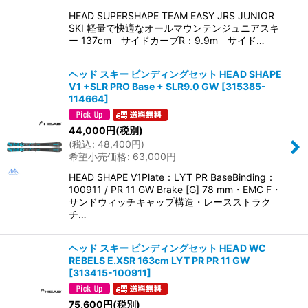
HEAD SUPERSHAPE TEAM EASY JRS JUNIOR
SKI 軽量で快適なオールマウンテンジュニアスキ
ー 137cm サイドカーブR：9.9m サイド…
ヘッド スキー ビンディングセット HEAD SHAPE
V1 +SLR PRO Base + SLR9.0 GW
[
315385-
114664
]
44,000
円
(税別)
(
税込
:
48,400
円
)
希望小売価格
:
63,000
円
HEAD SHAPE V1Plate：LYT PR BaseBinding：
100911 / PR 11 GW Brake [G] 78 mm・EMC F・
サンドウィッチキャップ構造・レースストラク
チ…
ヘッド スキー ビンディングセット HEAD WC
REBELS E.XSR 163cm LYT PR PR 11 GW
[
313415-100911
]
75,600
円
(税別)