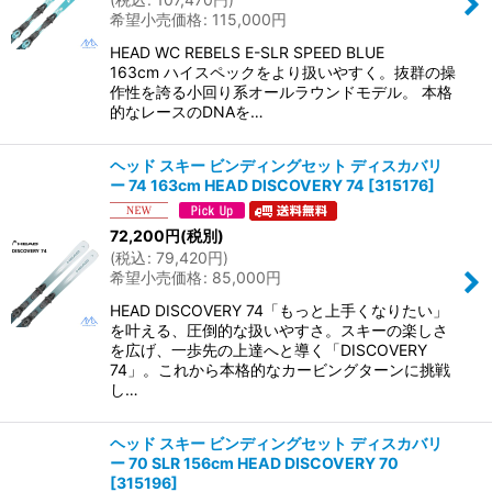
希望小売価格
:
115,000
円
HEAD WC REBELS E-SLR SPEED BLUE
163cm ハイスペックをより扱いやすく。抜群の操
作性を誇る小回り系オールラウンドモデル。 本格
的なレースのDNAを…
ヘッド スキー ビンディングセット ディスカバリ
ー 74 163cm HEAD DISCOVERY 74
[
315176
]
72,200
円
(税別)
(
税込
:
79,420
円
)
希望小売価格
:
85,000
円
HEAD DISCOVERY 74「もっと上手くなりたい」
を叶える、圧倒的な扱いやすさ。スキーの楽しさ
を広げ、一歩先の上達へと導く「DISCOVERY
74」。これから本格的なカービングターンに挑戦
し…
ヘッド スキー ビンディングセット ディスカバリ
ー 70 SLR 156cm HEAD DISCOVERY 70
[
315196
]