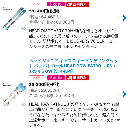
58,600
円
(税別)
(
税込
:
64,460
円
)
希望小売価格
:
69,000
円
HEAD DISCOVERY 70圧倒的な軽さと小回り性
能。少ない力で思い通りのターンを描ける超軽量
モデル 新登場した「DISCOVERY 70 SLR」は、
シリーズの中で最も細身のセンター…
ヘッド ジュニア キッズ スキー ビンディングセッ
ト パウ パトロール HEAD POW PATROL JRS +
JRS 4.5 GW
[
314464
]
26,000
円
(税別)
(
税込
:
28,600
円
)
希望小売価格
:
35,500
円
HEAD PAW PATROL JRS軽くて、小さな力でも簡
単に曲がれて、転びにくいスキー楽しく滑れるよ
うになりたいキッズのために作られた、超入門・
上達サポート用スキーです。サイドカット長さcm
ショベ…