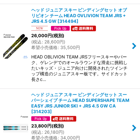
ヘッド ジュニア スキー ビンディングセット オブ
リビオン チーム HEAD OVLIVION TEAM JRS +
JRS 4.5 GW
[
314494
]
26,000
円
(税別)
(
税込
:
28,600
円
)
希望小売価格
:
35,500
円
HEAD OBLIVION TEAM JRSフリースキーやパー
ク、ゲレンデでのオールラウンドな滑走に挑戦し
たいキッズ・ジュニア向けに開発されたツインチ
ップ構造のジュニアスキー板です。サイドカット
長さc…
ヘッド ジュニア スキー ビンディングセット スー
パーシェイプ チーム HEAD SUPERSHAPE TEAM
EASY JRS JUNIOR SKI + JRS 4.5 GW CA
[
314203
]
23,800
円
(税別)
(
税込
:
26,180
円
)
希望小売価格
:
34,000
円