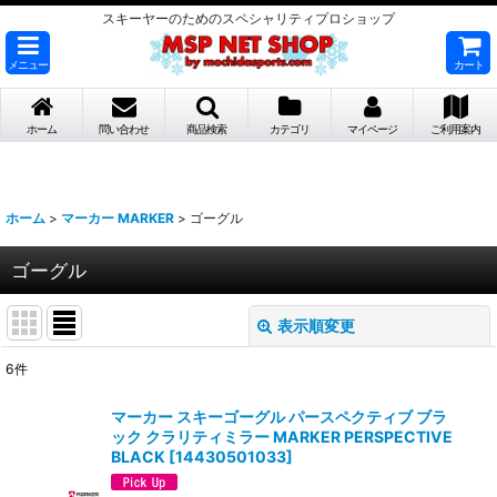
スキーヤーのためのスペシャリティプロショップ
メニュー
カート
ホーム
問い合わせ
商品検索
カテゴリ
マイページ
ご利用案内
ホーム
>
マーカー MARKER
>
ゴーグル
ゴーグル
表示順変更
閉じる
6
件
表示数
:
マーカー スキーゴーグル パースペクティブ ブラ
ック クラリティミラー MARKER PERSPECTIVE
並び順
:
BLACK
[
14430501033
]