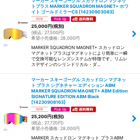
マーカー スキーゴーグル スカッドロン マグネッ
トプラス MARKER SQUADRON MAGNET+ ホワ
イト ゴールドミラーCS
[
14230903083
]
25,000
円
(税別)
(
税込
:
27,500
円
)
希望小売価格
:
28,000
円
MARKER SQUADRON MAGNET+ スカッドロン
マグネットプラスはマグネットにより簡単に一瞬
で交換可能なレンズシステムが特徴です。リムレ
スデザインのシリンドリカル・ダ…
マーカー スキーゴーグル スカッドロン マグネッ
ト プラス シグネチャー エディション ABM
MARKER SQUADRON MAGNET+ ABM Edition
SIGNATURE EDITION ABM Black
[
14230908163
]
25,200
円
(税別)
(
税込
:
27,720
円
)
希望小売価格
:
28,000
円
MARKER スカッドロン マグネット プラスABM