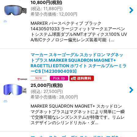
10,800
円
(税別)
絞り込む
(
税込
:
11,880
円
)
希望小売価格
:
12,000
円
MARKER パースペクティブ ブラック
14430501033 ラージフィットマークエアーベン
トシステム球面ダブルNMTオプティクス100% UV
A/B/Cテクノロジー偏光レンズ装着可能（…
マーカー スキーゴーグル スカッドロン マグネッ
トプラス MARKER SQUADRON MAGNET+
RAGETTLI EDTION ホワイト スチールブルーミラ
ーCS
[
14230904093
]
25,000
円
(税別)
(
税込
:
27,500
円
)
希望小売価格
:
28,000
円
MARKER SQUADRON MAGNET+ スカッドロン
マグネットプラスはマグネットにより簡単に一瞬
で交換可能なレンズシステムが特徴です。リムレ
スデザインのシリンドリカル・ダ…