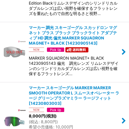
Edition Blackリムレスデザインのシリンドリカル
ダブルレンズは広い視野を確保するフラットレン
ズを重ねたもので自然な明るさと視野…
マーカー 調光 スキーゴーグル スカッドロン マグ
ネット プラス ブラック ブラックライト アダプテ
ィブ HD 調光 偏光 MARKER SQUADRON
MAGNET+ BLACK
[
14230905143
]
MARKER SQUADRON MAGNET+ BLACK
14230905143 偏光 調光レンズ リムレスデザイ
ンのシリンドリカルダブルレンズは広い視野を確
保するフラットレンズ…
マーカー スキーゴーグル MARKER MARKER
SMOOTH OPERATOR L スムースオペレーター ラ
ージ グリーンプラズマミラー ラージフィット
[
14230803003
]
8,000
円
(税別)
(
税込
:
8,800
円
)
希望小売価格
:
10,000
円