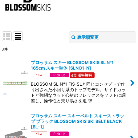
表示順変更
閉じる
3
件
サブカテゴリ
:
ブロッサム スキー BLOSSOM SKIS SL N°1
165cm スキー単体
[
SLNO1-N
]
表示数
:
BLOSSOM SL N°1 FIS-SLと同じコンセプトで作
並び順
:
り出された小回り系のトップモデル。サイドカッ
トと強靭なウッド心材のフレックスをソフトに調
整し、操作性と乗り易さを追 求…
絞り込む
ブロッサム スキー スキーベルト スキーストラッ
プ ブラック BLOSSOM SKIS SKI BELT BLACK
[
BL-1
]