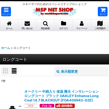
スキーヤーのためのスペシャリティプロショップ
メニュー
カート
ホーム
問い合わせ
商品検索
カテゴリ
マイページ
ご利用案内
ホーム
>
ロングコート
ロングコート
表示順変更
閉じる
1
件
表示数
:
オークリー 中綿入り 保温 撥水 インサレーション
ロングコート ブラック OAKLEY Enhance Long
並び順
:
Coat 14.7 BLACKOUT
[
FOA406942-02E
]