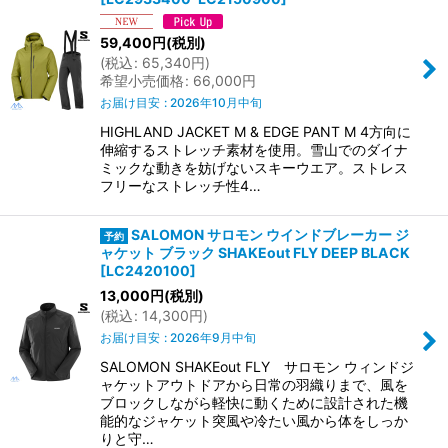
59,400
円
(税別)
(
税込
:
65,340
円
)
希望小売価格
:
66,000
円
お届け目安
:
2026年10月中旬
HIGHLAND JACKET M & EDGE PANT M 4方向に
伸縮するストレッチ素材を使用。雪山でのダイナ
ミックな動きを妨げないスキーウエア。ストレス
フリーなストレッチ性4…
SALOMON サロモン ウインドブレーカー ジ
ャケット ブラック SHAKEout FLY DEEP BLACK
[
LC2420100
]
13,000
円
(税別)
(
税込
:
14,300
円
)
お届け目安
:
2026年9月中旬
SALOMON SHAKEout FLY サロモン ウィンドジ
ャケットアウトドアから日常の羽織りまで、風を
ブロックしながら軽快に動くために設計された機
能的なジャケット突風や冷たい風から体をしっか
りと守…