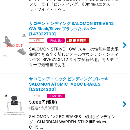
フリーライドビンディング。60mmのエクスト
ラ・ワイド・トゥ…
サロモン ビンディング SALOMON STRIVE 12
GW Black/Silver ブラック/シルバー
[
L47322700
]
SALOMON STRIVE 1 GW スキーの性能を最大限
発揮できる全く新しいオールマウンテンビンディ
ングSTRIVE のDIN12 タイプが新登場。同カテゴ
リーで最軽量である…
サロモン アトミック ビンディング ブレーキ
SALOMON ATOMIC 1×2 BC BRAKES
[
L35124300
]
5,000
円
(税別)
(
税込
:
5,500
円
)
SALOMON 1×2 BC BRAKES ※対応ビンディン
グ GUARDIAN WARDEN STH2 ■Brakes
C115 …