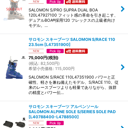
SALOMON S/PRO SUPRA DUAL BOA
120L47927100 フィット感の革命を引き起こす、
デュアルBOA®採用120 フレックスの上級者向け
モデル。…
サロモン スキーブーツ SALOMON S/RACE 110
23.5cm
[
L47351900
]
75,000
円
(税別)
(
税込
:
82,500
円
)
希望小売価格
:
115,000
円
SALOMON S/RACE 110L47351900 パワーと正
確性、軽さを兼ね備えたモデル、S/RACE 110。従
来のレースブーツよりも軽量でありながら、抜群
の精度とパワー伝…
サロモン スキーブーツ アルペンソール
SALOMON ALPINE SOLE S/SERIES SOLE PAD
[
L40788400-L4788500
]