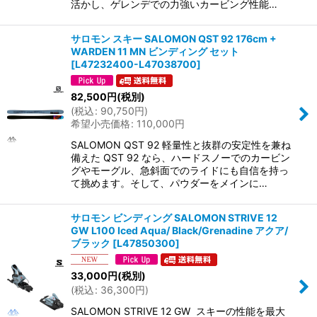
活かし、ゲレンデでの力強いカービング性能…
サロモン スキー SALOMON QST 92 176cm +
WARDEN 11 MN ビンディング セット
[
L47232400-L47038700
]
82,500
円
(税別)
(
税込
:
90,750
円
)
希望小売価格
:
110,000
円
SALOMON QST 92 軽量性と抜群の安定性を兼ね
備えた QST 92 なら、ハードスノーでのカービン
グやモーグル、急斜面でのライドにも自信を持っ
て挑めます。そして、パウダーをメインに…
サロモン ビンディング SALOMON STRIVE 12
GW L100 Iced Aqua/ Black/Grenadine アクア/
ブラック
[
L47850300
]
33,000
円
(税別)
(
税込
:
36,300
円
)
SALOMON STRIVE 12 GW スキーの性能を最大