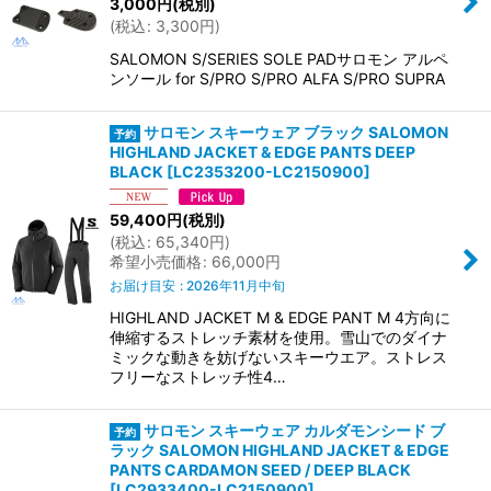
3,000
円
(税別)
(
税込
:
3,300
円
)
SALOMON S/SERIES SOLE PADサロモン アルペ
ンソール for S/PRO S/PRO ALFA S/PRO SUPRA
サロモン スキーウェア ブラック SALOMON
HIGHLAND JACKET & EDGE PANTS DEEP
BLACK
[
LC2353200-LC2150900
]
59,400
円
(税別)
(
税込
:
65,340
円
)
希望小売価格
:
66,000
円
お届け目安
:
2026年11月中旬
HIGHLAND JACKET M & EDGE PANT M 4方向に
伸縮するストレッチ素材を使用。雪山でのダイナ
ミックな動きを妨げないスキーウエア。ストレス
フリーなストレッチ性4…
サロモン スキーウェア カルダモンシード ブ
ラック SALOMON HIGHLAND JACKET & EDGE
PANTS CARDAMON SEED / DEEP BLACK
[
LC2933400-LC2150900
]