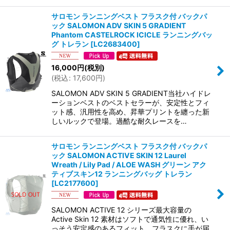
サロモン ランニングベスト フラスク付 バックパ
ック SALOMON ADV SKIN 5 GRADIENT
Phantom CASTELROCK ICICLE ランニングバッ
グ トレラン
[
LC2683400
]
16,000
円
(税別)
(
税込
:
17,600
円
)
SALOMON ADV SKIN 5 GRADIENT当社ハイドレ
ーションベストのベストセラーが、安定性とフィ
ット感、汎用性を高め、昇華プリントを纏った新
しいルックで登場。過酷な耐久レースを…
サロモン ランニングベスト フラスク付 バックパ
ック SALOMON ACTIVE SKIN 12 Laurel
Wreath / Lily Pad / ALOE WASH グリーン アク
ティブスキン12 ランニングバッグ トレラン
[
LC2177600
]
SALOMON ACTIVE 12 シリーズ最大容量の
Active Skin 12 素材はソフトで通気性に優れ、い
っそう安定感のあるフィット。フラスクに手が届