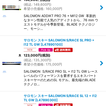
(
税込
:
149,600
円
)
希望小売価格
:
160,000
円
SALOMON ADDIKT PRO 76 + MI12 GW 革新的
なターン性能で人気のアディクトから、76 mm ウ
エストモデルが今季新登場。BLADE テクノロジ
ー、モーシ…
サロモン スキー SALOMON S/RACE SL PRO +
I12 TL GW
[
L47890100
]
123,000
円
(税別)
(
税込
:
135,300
円
)
希望小売価格
:
175,000
円
SALOMON S/RACE PRO SL + I12 TL GW レース
レベルのパフォーマンスを要求するエキスパート
スキーヤーのためのSL モデル。最先端のBLADE
テクノロ…
サロモン スキー SALOMON S/RACE SL 12 + I12
TL GW
[
L47890300
]