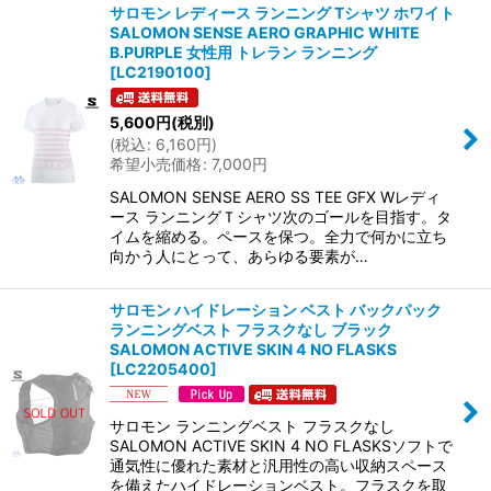
サロモン レディース ランニング Tシャツ ホワイト
SALOMON SENSE AERO GRAPHIC WHITE
B.PURPLE 女性用 トレラン ランニング
[
LC2190100
]
5,600
円
(税別)
(
税込
:
6,160
円
)
希望小売価格
:
7,000
円
SALOMON SENSE AERO SS TEE GFX Wレディ
ース ランニングＴシャツ次のゴールを目指す。タ
イムを縮める。ペースを保つ。全力で何かに立ち
向かう人にとって、あらゆる要素が…
サロモン ハイドレーション ベスト バックパック
ランニングベスト フラスクなし ブラック
SALOMON ACTIVE SKIN 4 NO FLASKS
[
LC2205400
]
サロモン ランニングベスト フラスクなし
SALOMON ACTIVE SKIN 4 NO FLASKSソフトで
通気性に優れた素材と汎用性の高い収納スペース
を備えたハイドレーションベスト。フラスクを取