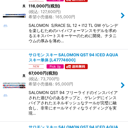
116,000
円
(税別)
(
税込
:
127,600
円
)
希望小売価格
:
165,000
円
SALOMON S/RACE SL 12 + I12 TL GW ゲレンデ
を楽しむためのハイパフォーマンスモデルを求め
るエキスパートスキーヤーのために開発。チタニ
ウムの厚みを薄め…
サロモン スキー SALOMON QST 94 ICED AQUA
スキー単体
[
L47774600
]
67,000
円
(税別)
(
税込
:
73,700
円
)
希望小売価格
:
95,000
円
SALOMON QST 94 フリーライドのインスパイア
された遊び心のあるチップと、ゲレンデにインス
パイアされたエネルギッシュなテールが完璧に融
合し、非常にオールマイティなライディングを実
現…
サロモン スキー SALOMON QST 94 ICED AQUA