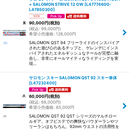
+ SALOMON STRIVE 12 GW
[
L47774600-
L47850300
]
90,000
円
(税別)
(
税込
:
99,000
円
)
希望小売価格
:
128,000
円
SALOMON QST 94 フリーライドのインスパイア
された遊び心のあるチップと、ゲレンデにインス
パイアされたエネルギッシュなテールが完璧に融
合し、非常にオールマイティなライディングを実
現…
サロモン スキー SALOMON QST 92 スキー単体
[
L47232400
]
60,000
円
(税別)
(
税込
:
66,000
円
)
希望小売価格
:
85,000
円
SALOMON QST 92 QST シリーズのマルチロー
ルギア。オフピステでの爽快なパウダーランやツ
リーランはもちろん、92mm ウエストの汎用性を