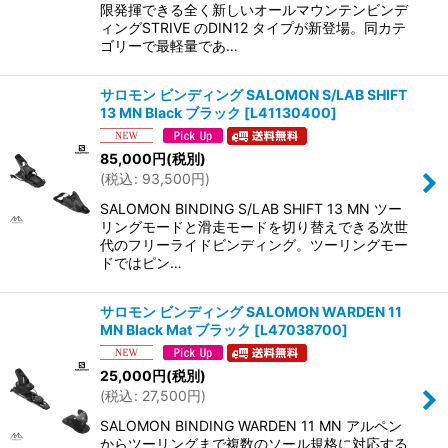
限発揮できる全く新しいオールマウンテンビンデ
ィングSTRIVE のDIN12 タイプが新登場。同カテ
ゴリーで最軽量であ…
サロモン ビンディング SALOMON S/LAB SHIFT
13 MN Black ブラック
[
L41130400
]
85,000
円
(税別)
(
税込
:
93,500
円
)
SALOMON BINDING S/LAB SHIFT 13 MN ツー
リングモードと滑走モードを切り替えできる次世
代のフリーライドビンディング。ツーリングモー
ドではピン…
サロモン ビンディング SALOMON WARDEN 11
MN Black Mat ブラック
[
L47038700
]
25,000
円
(税別)
(
税込
:
27,500
円
)
SALOMON BINDING WARDEN 11 MN アルペン
からツーリングまで複数のソール規格に対応する