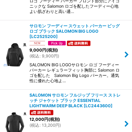
ロゴ フーディー パーカー フロント部分にアイコ
ニックな Salomon ロゴを配したフーディー心地
よい肌ざわりと高い通…
サロモン フーディー スウェット パーカー ビッグ
ロゴ ブラック SALOMON BIG LOGO
[
LC2525200
]
9,000
円
(税別)
(
税込
:
9,900
円
)
SALOMON BIG LOGOサロモン ロゴ フーディー
パーカー レギュラーフィット胸部に Salomon ロ
ゴを配した Salomon Big Logo パーカー。通気
性に優れた心地よ…
SALOMON サロモン フルジップ フリース ストレ
ッチ ジャケット ブラック ESSENTIAL
LIGHTWARM DEEP BLACK
[
LC2443600
]
12,000
円
(税別)
(
税込
:
13,200
円
)