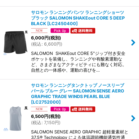
サロモン ランニングパンツ ランニングショーツ
ブラック SALOMON SHAKEout CORE 5 DEEP
BLACK
[
LC2450400
]
6,000
円
(税別)
(
税込
:
6,600
円
)
SALOMON SHAKEout CORE 5"ジップ付き安全
ポケットを装備し、ランニングや有酸素運動な
ど、さまざまなアクティビティにも難なく対応。
自然との一体感や、運動の喜びを…
サロモン ランニングタンクトップ ノースリーブ
パール ブルー グレー SALOMON SENSE AERO
GRAPHIC TRADE WINDS PEARL BLUE
[
LC2752000
]
6,500
円
(税別)
(
税込
:
7,150
円
)
SALOMON SENSE AERO GRAPHIC 超軽量素材と
37.5® Technology による体温調節機能通気性通