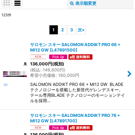
表示順変更
閉じる
123
件
サブカテゴリ
:
1
2
3
次
»
表示数
:
サロモン スキー SALOMON ADDIKT PRO 66 +
MI12 GW
[
L47891500
]
並び順
:
136,000
円
(税別)
(
税込
:
149,600
円
)
絞り込む
希望小売価格
:
160,000
円
SALOMON ADDIKT PRO 66 + MI12 GW BLADE
テクノロジーを搭載した新世代ゲレンデスキー。
テール専用BLADE テクノロジーのモーションテイ
ルを採用…
サロモン スキー SALOMON ADDIKT PRO 76 +
MI12 GW
[
L47891700
]
136,000
円
(税別)